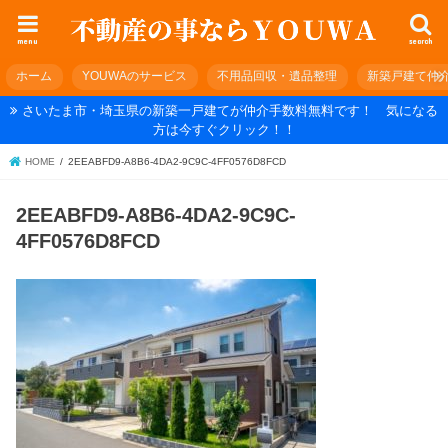
menu
search
ホーム
YOUWAのサービス
不用品回収・遺品整理
新築戸建て仲
さいたま市・埼玉県の新築一戸建てが仲介手数料無料です！ 気になる
方は今すぐクリック！！
HOME
2EEABFD9-A8B6-4DA2-9C9C-4FF0576D8FCD
2EEABFD9-A8B6-4DA2-9C9C-
4FF0576D8FCD