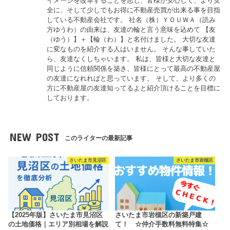
イメージを改革することを志し、皆様が安心して、より安
全に、そして少しでもお得に不動産売買が出来る事を目指
している不動産会社です。 社名（株）ＹＯＵＷＡ（読み
方ゆうわ）の由来は、友達の輪と言う意味を込めて 【友
（ゆう）】＋【輪（わ）】と名付けました。 大切な友達
に変なものを紹介する人はいません。 そんな事していた
ら、友達なくしちゃいます。 私は、皆様と大切な友達と
同じように信頼関係を築き、皆様にとって最高の不動産屋
の友達になれればと思っています。 そして、より多くの
方に不動産屋の友達知ってるよと紹介頂けることを目標に
しております。
NEW POST
このライターの最新記事
さいたま市見沼区
さいたま市岩槻区
【2025年版】さいたま市見沼区
さいたま市岩槻区の新築戸建
の土地価格｜エリア別相場を解説
て！ ☆仲介手数料無料特集☆