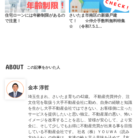
住宅ローンには年齢制限があるの
さいたま市南区の新築戸建
で注意！
て！ ☆仲介手数料無料特集
☆ （令和7.5.1…
ABOUT
この記事をかいた人
金本 淳哲
埼玉生まれ、さいたま育ちの42歳。 不動産売買仲介、注
文住宅を取扱う大手不動産会社に勤め、自身の経験と知識
を生かし大手不動産会社ではできない、お客様側に立った
サービスを提供したいと思い独立。不動産屋の悪い、怖い
イメージを改革することを志し、皆様が安心して、より安
全に、そして少しでもお得に不動産売買が出来る事を目指
している不動産会社です。 社名（株）ＹＯＵＷＡ（読み
方ゆうわ）の由来は、友達の輪と言う意味を込めて 【友