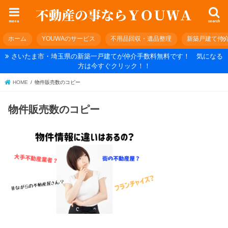
menu
search
ホーム
YOUWAのサービス
不用品回収・遺品整理
新築戸建て仲
さいたま市・埼玉県の新築一戸建てが仲介手数料無料です！ 気になる
方は今すぐクリック！！
HOME
物件販売数のコピー
物件販売数のコピー