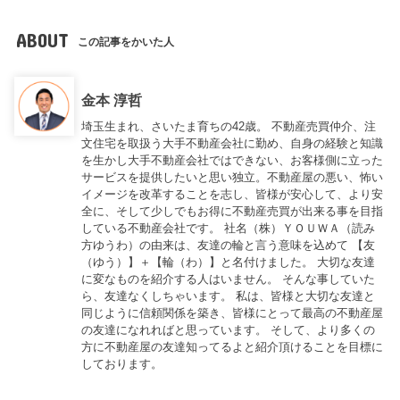
ABOUT
この記事をかいた人
金本 淳哲
埼玉生まれ、さいたま育ちの42歳。 不動産売買仲介、注
文住宅を取扱う大手不動産会社に勤め、自身の経験と知識
を生かし大手不動産会社ではできない、お客様側に立った
サービスを提供したいと思い独立。不動産屋の悪い、怖い
イメージを改革することを志し、皆様が安心して、より安
全に、そして少しでもお得に不動産売買が出来る事を目指
している不動産会社です。 社名（株）ＹＯＵＷＡ（読み
方ゆうわ）の由来は、友達の輪と言う意味を込めて 【友
（ゆう）】＋【輪（わ）】と名付けました。 大切な友達
に変なものを紹介する人はいません。 そんな事していた
ら、友達なくしちゃいます。 私は、皆様と大切な友達と
同じように信頼関係を築き、皆様にとって最高の不動産屋
の友達になれればと思っています。 そして、より多くの
方に不動産屋の友達知ってるよと紹介頂けることを目標に
しております。