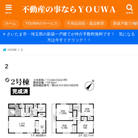
menu
search
ホーム
YOUWAのサービス
不用品回収・遺品整理
新築戸建て仲
さいたま市・埼玉県の新築一戸建てが仲介手数料無料です！ 気になる
方は今すぐクリック！！
HOME
2
2