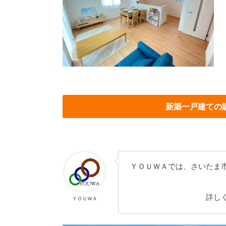
新築一戸建ての
ＹＯＵＷＡでは、さいたま
詳し
ＹＯＵＷＡ