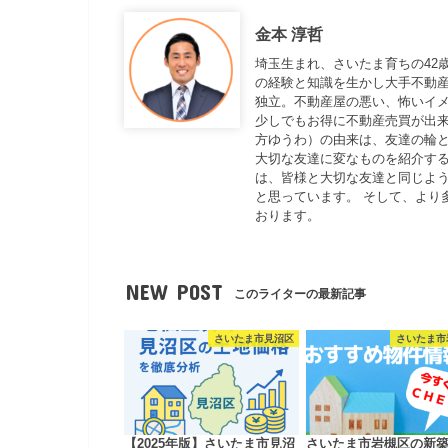
金本 淳哲
埼玉生まれ、さいたま育ちの42
の経験と知識を生かし大手不動
独立。不動産屋の悪い、怖いイ
少しでもお得に不動産売買が出来
方ゆうわ）の由来は、友達の輪と
大切な友達に変なものを紹介する
は、皆様と大切な友達と同じよ
と思っています。 そして、より
おります。
NEW POST
このライターの最新記事
さいたま市見沼区
さいたま市
【2025年版】さいたま市見沼
さいたま市岩槻区の新