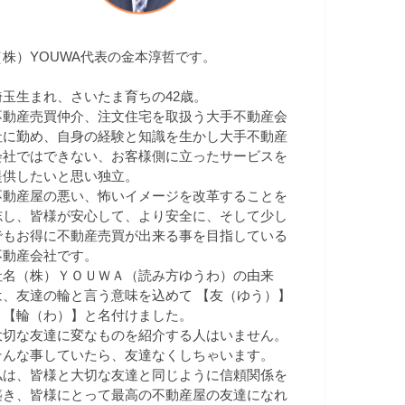
（株）YOUWA代表の金本淳哲です。
埼玉生まれ、さいたま育ちの42歳。
不動産売買仲介、注文住宅を取扱う大手不動産会
社に勤め、自身の経験と知識を生かし大手不動産
会社ではできない、お客様側に立ったサービスを
提供したいと思い独立。
不動産屋の悪い、怖いイメージを改革することを
志し、皆様が安心して、より安全に、そして少し
でもお得に不動産売買が出来る事を目指している
不動産会社です。
社名（株）ＹＯＵＷＡ（読み方ゆうわ）の由来
は、友達の輪と言う意味を込めて 【友（ゆう）】
＋【輪（わ）】と名付けました。
大切な友達に変なものを紹介する人はいません。
そんな事していたら、友達なくしちゃいます。
私は、皆様と大切な友達と同じように信頼関係を
築き、皆様にとって最高の不動産屋の友達になれ