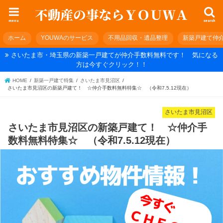
menu
search
ホーム
YOUWAのサービス
不用品回収・遺品整理
新築戸建て仲
さいたま市・埼玉県の新築一戸建てが仲介手数料無料です！ 気になる
方は今すぐクリック！！
HOME
新築一戸建て特集
さいたま市見沼区
さいたま市見沼区の新築戸建て！ ☆仲介手数料無料特集☆ （令和7.5.12現在）
さいたま市見沼区
さいたま市見沼区の新築戸建て！ ☆仲介手
数料無料特集☆ （令和7.5.12現在）