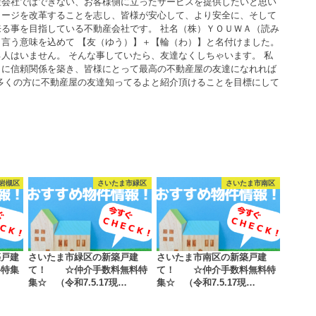
産会社ではできない、お客様側に立ったサービスを提供したいと思い
メージを改革することを志し、皆様が安心して、より安全に、そして
る事を目指している不動産会社です。 社名（株）ＹＯＵＷＡ（読み
言う意味を込めて 【友（ゆう）】＋【輪（わ）】と名付けました。
人はいません。 そんな事していたら、友達なくしちゃいます。 私
うに信頼関係を築き、皆様にとって最高の不動産屋の友達になれれば
多くの方に不動産屋の友達知ってるよと紹介頂けることを目標にして
岩槻区
さいたま市緑区
さいたま市南区
築戸建
さいたま市緑区の新築戸建
さいたま市南区の新築戸建
料特集
て！ ☆仲介手数料無料特
て！ ☆仲介手数料無料特
集☆ （令和7.5.17現…
集☆ （令和7.5.17現…