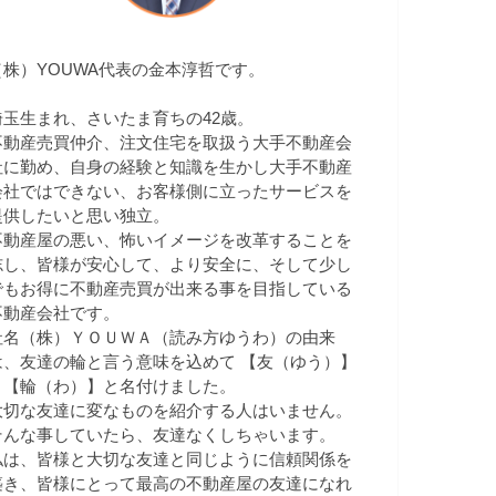
（株）YOUWA代表の金本淳哲です。
埼玉生まれ、さいたま育ちの42歳。
不動産売買仲介、注文住宅を取扱う大手不動産会
社に勤め、自身の経験と知識を生かし大手不動産
会社ではできない、お客様側に立ったサービスを
提供したいと思い独立。
不動産屋の悪い、怖いイメージを改革することを
志し、皆様が安心して、より安全に、そして少し
でもお得に不動産売買が出来る事を目指している
不動産会社です。
社名（株）ＹＯＵＷＡ（読み方ゆうわ）の由来
は、友達の輪と言う意味を込めて 【友（ゆう）】
＋【輪（わ）】と名付けました。
大切な友達に変なものを紹介する人はいません。
そんな事していたら、友達なくしちゃいます。
私は、皆様と大切な友達と同じように信頼関係を
築き、皆様にとって最高の不動産屋の友達になれ