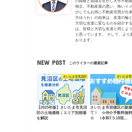
の経験と知識を生かし大手不動
独立。不動産屋の悪い、怖いイ
少しでもお得に不動産売買が出来
方ゆうわ）の由来は、友達の輪と
大切な友達に変なものを紹介する
は、皆様と大切な友達と同じよ
と思っています。 そして、より
おります。
NEW POST
このライターの最新記事
さいたま市見沼区
さいたま市
【2025年版】さいたま市見沼
さいたま市岩槻区の新
区の土地価格｜エリア別相場
て！ ☆仲介手数料無
を解説
☆ （令和7.5.18現…