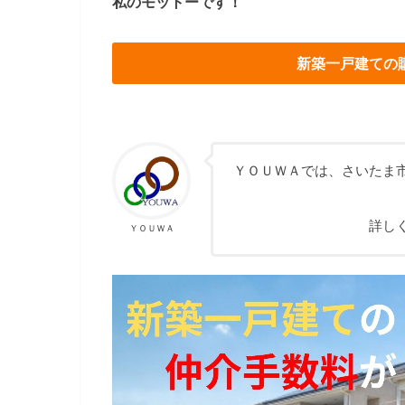
私のモットーです！
新築一戸建ての
ＹＯＵＷＡでは、さいたま
詳し
ＹＯＵＷＡ