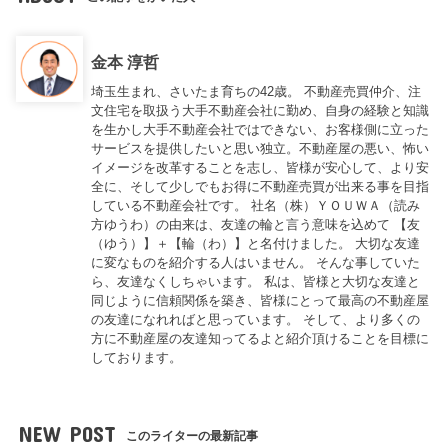
金本 淳哲
埼玉生まれ、さいたま育ちの42歳。 不動産売買仲介、注
文住宅を取扱う大手不動産会社に勤め、自身の経験と知識
を生かし大手不動産会社ではできない、お客様側に立った
サービスを提供したいと思い独立。不動産屋の悪い、怖い
イメージを改革することを志し、皆様が安心して、より安
全に、そして少しでもお得に不動産売買が出来る事を目指
している不動産会社です。 社名（株）ＹＯＵＷＡ（読み
方ゆうわ）の由来は、友達の輪と言う意味を込めて 【友
（ゆう）】＋【輪（わ）】と名付けました。 大切な友達
に変なものを紹介する人はいません。 そんな事していた
ら、友達なくしちゃいます。 私は、皆様と大切な友達と
同じように信頼関係を築き、皆様にとって最高の不動産屋
の友達になれればと思っています。 そして、より多くの
方に不動産屋の友達知ってるよと紹介頂けることを目標に
しております。
NEW POST
このライターの最新記事