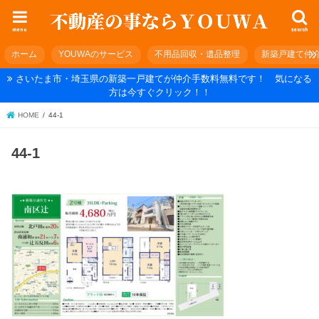
menu
search
ホーム
YOUWAのサービス
不用品回収・遺品整理
新築戸建て仲
さいたま市・埼玉県の新築一戸建てが仲介手数料無料です！ 気になる
方は今すぐクリック！！
HOME
44-1
44-1