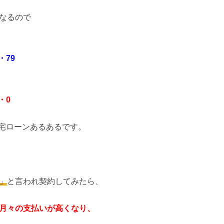
くなるので
79
・0
宅ローンあるあるです。
」
と言われ契約してみたら、
り月々の支払いが高くなり、