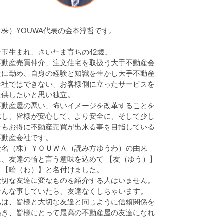
（株）YOUWA代表の金本淳哲です。
埼玉生まれ、さいたま育ちの42歳。
不動産売買仲介、注文住宅を取扱う大手不動産会
社に勤め、自身の経験と知識を生かし大手不動産
会社ではできない、お客様側に立ったサービスを
提供したいと思い独立。
不動産屋の悪い、怖いイメージを改革することを
志し、皆様が安心して、より安全に、そして少し
でもお得に不動産売買が出来る事を目指している
不動産会社です。
社名（株）ＹＯＵＷＡ（読み方ゆうわ）の由来
は、友達の輪と言う意味を込めて 【友（ゆう）】
＋【輪（わ）】と名付けました。
大切な友達に変なものを紹介する人はいません。
そんな事していたら、友達なくしちゃいます。
私は、皆様と大切な友達と同じように信頼関係を
築き、皆様にとって最高の不動産屋の友達になれ