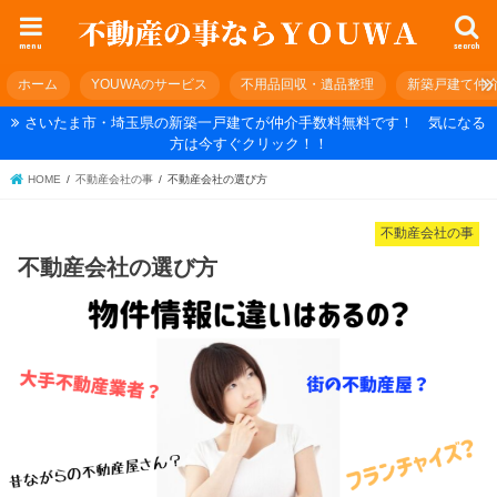
menu
search
ホーム
YOUWAのサービス
不用品回収・遺品整理
新築戸建て仲
さいたま市・埼玉県の新築一戸建てが仲介手数料無料です！ 気になる
方は今すぐクリック！！
HOME
不動産会社の事
不動産会社の選び方
不動産会社の事
不動産会社の選び方