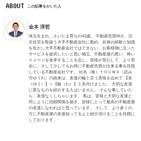
ABOUT
この記事をかいた人
金本 淳哲
埼玉生まれ、さいたま育ちの42歳。 不動産売買仲介、注
文住宅を取扱う大手不動産会社に勤め、自身の経験と知識
を生かし大手不動産会社ではできない、お客様側に立った
サービスを提供したいと思い独立。不動産屋の悪い、怖い
イメージを改革することを志し、皆様が安心して、より安
全に、そして少しでもお得に不動産売買が出来る事を目指
している不動産会社です。 社名（株）ＹＯＵＷＡ（読み
方ゆうわ）の由来は、友達の輪と言う意味を込めて 【友
（ゆう）】＋【輪（わ）】と名付けました。 大切な友達
に変なものを紹介する人はいません。 そんな事していた
ら、友達なくしちゃいます。 私は、皆様と大切な友達と
同じように信頼関係を築き、皆様にとって最高の不動産屋
の友達になれればと思っています。 そして、より多くの
方に不動産屋の友達知ってるよと紹介頂けることを目標に
しております。