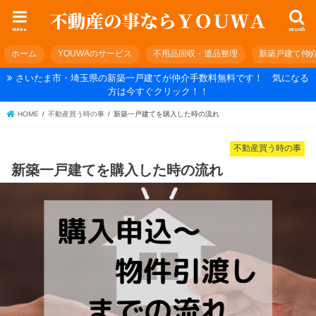
menu
search
ホーム
YOUWAのサービス
不用品回収・遺品整理
新築戸建て仲
さいたま市・埼玉県の新築一戸建てが仲介手数料無料です！ 気になる
方は今すぐクリック！！
HOME
不動産買う時の事
新築一戸建てを購入した時の流れ
不動産買う時の事
新築一戸建てを購入した時の流れ