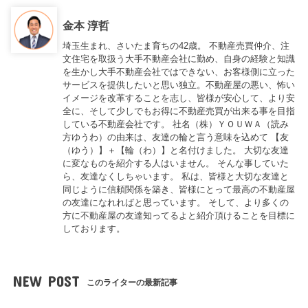
金本 淳哲
埼玉生まれ、さいたま育ちの42歳。 不動産売買仲介、注
文住宅を取扱う大手不動産会社に勤め、自身の経験と知識
を生かし大手不動産会社ではできない、お客様側に立った
サービスを提供したいと思い独立。不動産屋の悪い、怖い
イメージを改革することを志し、皆様が安心して、より安
全に、そして少しでもお得に不動産売買が出来る事を目指
している不動産会社です。 社名（株）ＹＯＵＷＡ（読み
方ゆうわ）の由来は、友達の輪と言う意味を込めて 【友
（ゆう）】＋【輪（わ）】と名付けました。 大切な友達
に変なものを紹介する人はいません。 そんな事していた
ら、友達なくしちゃいます。 私は、皆様と大切な友達と
同じように信頼関係を築き、皆様にとって最高の不動産屋
の友達になれればと思っています。 そして、より多くの
方に不動産屋の友達知ってるよと紹介頂けることを目標に
しております。
NEW POST
このライターの最新記事