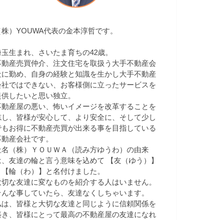
（株）YOUWA代表の金本淳哲です。
埼玉生まれ、さいたま育ちの42歳。
不動産売買仲介、注文住宅を取扱う大手不動産会
社に勤め、自身の経験と知識を生かし大手不動産
会社ではできない、お客様側に立ったサービスを
提供したいと思い独立。
不動産屋の悪い、怖いイメージを改革することを
志し、皆様が安心して、より安全に、そして少し
でもお得に不動産売買が出来る事を目指している
不動産会社です。
社名（株）ＹＯＵＷＡ（読み方ゆうわ）の由来
は、友達の輪と言う意味を込めて 【友（ゆう）】
＋【輪（わ）】と名付けました。
大切な友達に変なものを紹介する人はいません。
そんな事していたら、友達なくしちゃいます。
私は、皆様と大切な友達と同じように信頼関係を
築き、皆様にとって最高の不動産屋の友達になれ