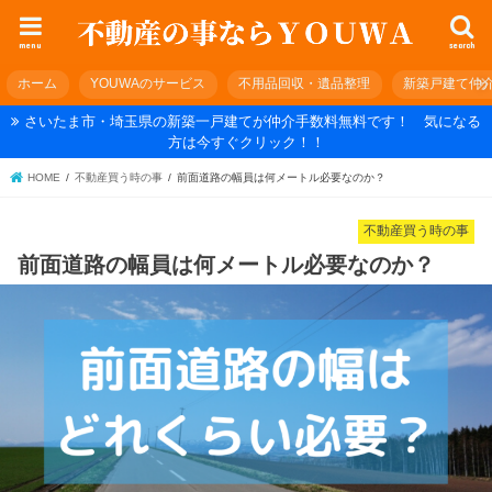
menu
search
ホーム
YOUWAのサービス
不用品回収・遺品整理
新築戸建て仲
さいたま市・埼玉県の新築一戸建てが仲介手数料無料です！ 気になる
方は今すぐクリック！！
HOME
不動産買う時の事
前面道路の幅員は何メートル必要なのか？
不動産買う時の事
前面道路の幅員は何メートル必要なのか？