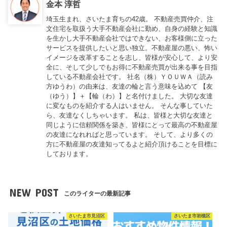
金本 淳哲
埼玉生まれ、さいたま育ちの42歳。 不動産売買仲介、注
文住宅を取扱う大手不動産会社に勤め、自身の経験と知識
を生かし大手不動産会社ではできない、お客様側に立った
サービスを提供したいと思い独立。不動産屋の悪い、怖い
イメージを改革することを志し、皆様が安心して、より安
全に、そして少しでもお得に不動産売買が出来る事を目指
している不動産会社です。 社名（株）ＹＯＵＷＡ（読み
方ゆうわ）の由来は、友達の輪と言う意味を込めて 【友
（ゆう）】＋【輪（わ）】と名付けました。 大切な友達
に変なものを紹介する人はいません。 そんな事していた
ら、友達なくしちゃいます。 私は、皆様と大切な友達と
同じように信頼関係を築き、皆様にとって最高の不動産屋
の友達になれればと思っています。 そして、より多くの
方に不動産屋の友達知ってるよと紹介頂けることを目標に
しております。
NEW POST
このライターの最新記事
さいたま市見沼区
さいたま市岩槻区