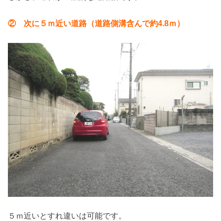
② 次に５ｍ近い道路（道路側溝含んで約4.8ｍ）
５ｍ近いとすれ違いは可能です。