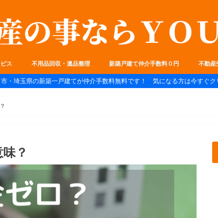
ービス
不用品回収・遺品整理
新築戸建て仲介手数料０円
不動産
ま市・埼玉県の新築一戸建てが仲介手数料無料です！ 気になる方は今すぐク
？
意味？