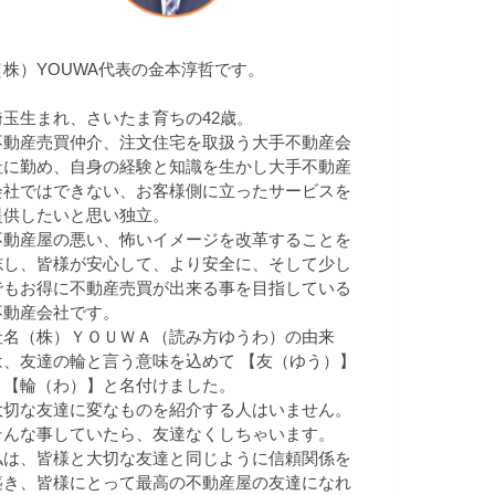
（株）YOUWA代表の金本淳哲です。
埼玉生まれ、さいたま育ちの42歳。
不動産売買仲介、注文住宅を取扱う大手不動産会
社に勤め、自身の経験と知識を生かし大手不動産
会社ではできない、お客様側に立ったサービスを
提供したいと思い独立。
不動産屋の悪い、怖いイメージを改革することを
志し、皆様が安心して、より安全に、そして少し
でもお得に不動産売買が出来る事を目指している
不動産会社です。
社名（株）ＹＯＵＷＡ（読み方ゆうわ）の由来
は、友達の輪と言う意味を込めて 【友（ゆう）】
＋【輪（わ）】と名付けました。
大切な友達に変なものを紹介する人はいません。
そんな事していたら、友達なくしちゃいます。
私は、皆様と大切な友達と同じように信頼関係を
築き、皆様にとって最高の不動産屋の友達になれ