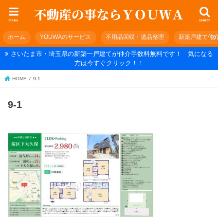
menu
search
ホーム
YOUWAのサービス
不用品回収・遺品整理
新築戸建て仲
さいたま市・埼玉県の新築一戸建てが仲介手数料無料です！ 気になる
方は今すぐクリック！！
HOME
9-1
9-1