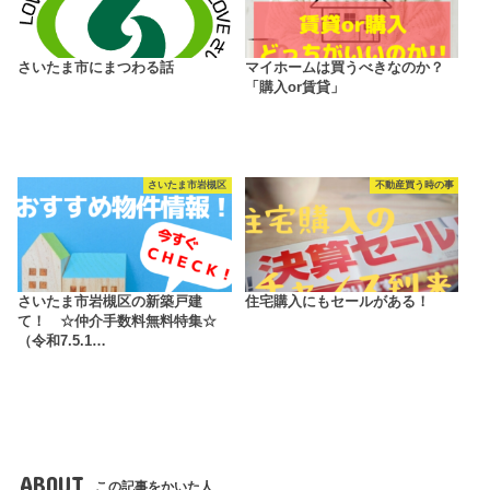
さいたま市にまつわる話
マイホームは買うべきなのか？
「購入or賃貸」
さいたま市岩槻区
不動産買う時の事
さいたま市岩槻区の新築戸建
住宅購入にもセールがある！
て！ ☆仲介手数料無料特集☆
（令和7.5.1…
ABOUT
この記事をかいた人