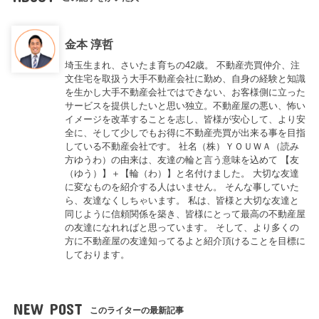
金本 淳哲
埼玉生まれ、さいたま育ちの42歳。 不動産売買仲介、注
文住宅を取扱う大手不動産会社に勤め、自身の経験と知識
を生かし大手不動産会社ではできない、お客様側に立った
サービスを提供したいと思い独立。不動産屋の悪い、怖い
イメージを改革することを志し、皆様が安心して、より安
全に、そして少しでもお得に不動産売買が出来る事を目指
している不動産会社です。 社名（株）ＹＯＵＷＡ（読み
方ゆうわ）の由来は、友達の輪と言う意味を込めて 【友
（ゆう）】＋【輪（わ）】と名付けました。 大切な友達
に変なものを紹介する人はいません。 そんな事していた
ら、友達なくしちゃいます。 私は、皆様と大切な友達と
同じように信頼関係を築き、皆様にとって最高の不動産屋
の友達になれればと思っています。 そして、より多くの
方に不動産屋の友達知ってるよと紹介頂けることを目標に
しております。
NEW POST
このライターの最新記事