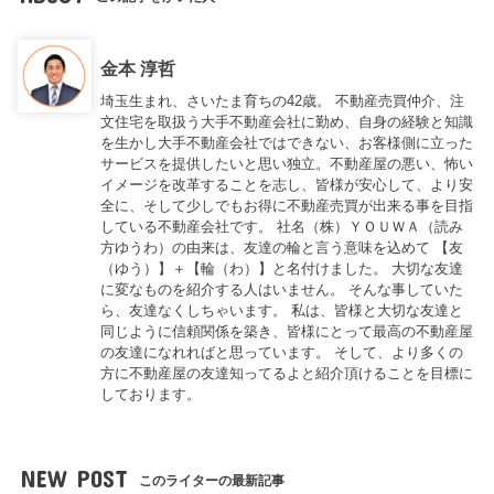
金本 淳哲
埼玉生まれ、さいたま育ちの42歳。 不動産売買仲介、注
文住宅を取扱う大手不動産会社に勤め、自身の経験と知識
を生かし大手不動産会社ではできない、お客様側に立った
サービスを提供したいと思い独立。不動産屋の悪い、怖い
イメージを改革することを志し、皆様が安心して、より安
全に、そして少しでもお得に不動産売買が出来る事を目指
している不動産会社です。 社名（株）ＹＯＵＷＡ（読み
方ゆうわ）の由来は、友達の輪と言う意味を込めて 【友
（ゆう）】＋【輪（わ）】と名付けました。 大切な友達
に変なものを紹介する人はいません。 そんな事していた
ら、友達なくしちゃいます。 私は、皆様と大切な友達と
同じように信頼関係を築き、皆様にとって最高の不動産屋
の友達になれればと思っています。 そして、より多くの
方に不動産屋の友達知ってるよと紹介頂けることを目標に
しております。
NEW POST
このライターの最新記事