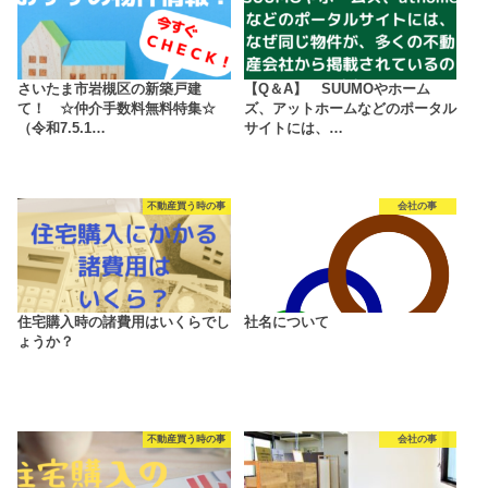
さいたま市岩槻区の新築戸建
【Q＆A】 SUUMOやホーム
て！ ☆仲介手数料無料特集☆
ズ、アットホームなどのポータル
（令和7.5.1…
サイトには、…
不動産買う時の事
会社の事
住宅購入時の諸費用はいくらでし
社名について
ょうか？
不動産買う時の事
会社の事