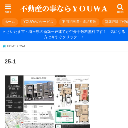
menu
search
ホーム
YOUWAのサービス
不用品回収・遺品整理
新築戸建て仲
さいたま市・埼玉県の新築一戸建てが仲介手数料無料です！ 気になる
方は今すぐクリック！！
HOME
25-1
25-1