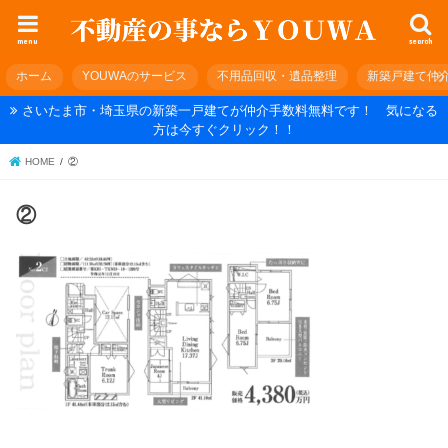
menu
search
ホーム
YOUWAのサービス
不用品回収・遺品整理
新築戸建て仲
さいたま市・埼玉県の新築一戸建てが仲介手数料無料です！ 気になる
方は今すぐクリック！！
HOME
②
②