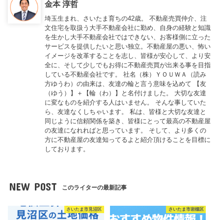
金本 淳哲
埼玉生まれ、さいたま育ちの42歳。 不動産売買仲介、注
文住宅を取扱う大手不動産会社に勤め、自身の経験と知識
を生かし大手不動産会社ではできない、お客様側に立った
サービスを提供したいと思い独立。不動産屋の悪い、怖い
イメージを改革することを志し、皆様が安心して、より安
全に、そして少しでもお得に不動産売買が出来る事を目指
している不動産会社です。 社名（株）ＹＯＵＷＡ（読み
方ゆうわ）の由来は、友達の輪と言う意味を込めて 【友
（ゆう）】＋【輪（わ）】と名付けました。 大切な友達
に変なものを紹介する人はいません。 そんな事していた
ら、友達なくしちゃいます。 私は、皆様と大切な友達と
同じように信頼関係を築き、皆様にとって最高の不動産屋
の友達になれればと思っています。 そして、より多くの
方に不動産屋の友達知ってるよと紹介頂けることを目標に
しております。
NEW POST
このライターの最新記事
さいたま市見沼区
さいたま市岩槻区