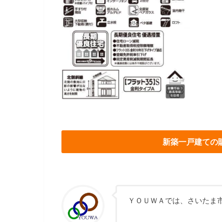
新築一戸建ての
ＹＯＵＷＡでは、さいたま