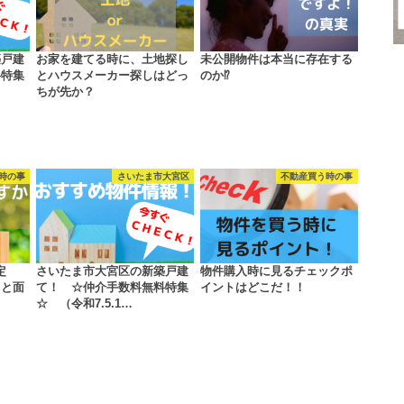
築戸建
お家を建てる時に、土地探し
未公開物件は本当に存在する
料特集
とハウスメーカー探しはどっ
のか⁉
ちが先か？
時の事
さいたま市大宮区
不動産買う時の事
定
さいたま市大宮区の新築戸建
物件購入時に見るチェックポ
々と面
て！ ☆仲介手数料無料特集
イントはどこだ！！
☆ （令和7.5.1…