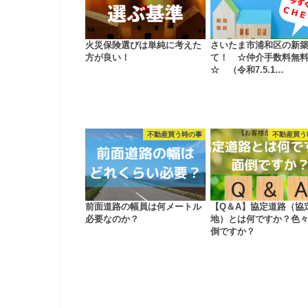
火災保険選びは単純に考えた
さいたま市浦和区の新
方が良い！
て！ ☆仲介手数料無
☆ （令和7.5.1…
不動産買う時の事
不動産買う
前面道路の幅員は何メートル
【Q＆A】協定道路（協
必要なのか？
地）とは何ですか？色
倒ですか？