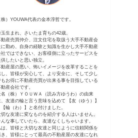
（株）YOUWA代表の金本淳哲です。
埼玉生まれ、さいたま育ちの42歳。
不動産売買仲介、注文住宅を取扱う大手不動産会
社に勤め、自身の経験と知識を生かし大手不動産
会社ではできない、お客様側に立ったサービスを
提供したいと思い独立。
不動産屋の悪い、怖いイメージを改革することを
志し、皆様が安心して、より安全に、そして少し
でもお得に不動産売買が出来る事を目指している
不動産会社です。
社名（株）ＹＯＵＷＡ（読み方ゆうわ）の由来
は、友達の輪と言う意味を込めて 【友（ゆう）】
＋【輪（わ）】と名付けました。
大切な友達に変なものを紹介する人はいません。
そんな事していたら、友達なくしちゃいます。
私は、皆様と大切な友達と同じように信頼関係を
築き、皆様にとって最高の不動産屋の友達になれ