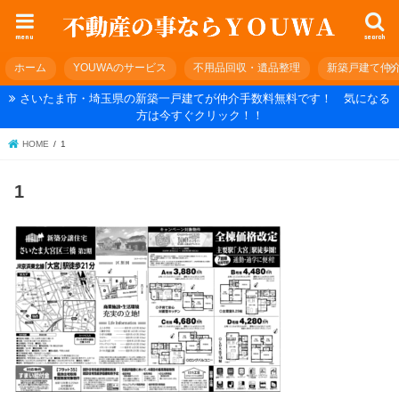
menu
search
ホーム
YOUWAのサービス
不用品回収・遺品整理
新築戸建て仲
さいたま市・埼玉県の新築一戸建てが仲介手数料無料です！ 気になる
方は今すぐクリック！！
HOME
1
1