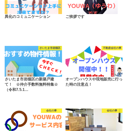
異化のコミュニケーション
ご挨拶です
さいたま市岩槻区
不動産会社の事
さいたま市岩槻区の新築戸建
オープンハウスや現地販売に行っ
て！ ☆仲介手数料無料特集☆
た時の注意点！
（令和7.5.1…
会社の事
会社の事