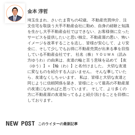
金本 淳哲
埼玉生まれ、さいたま育ちの42歳。 不動産売買仲介、注
文住宅を取扱う大手不動産会社に勤め、自身の経験と知識
を生かし大手不動産会社ではできない、お客様側に立った
サービスを提供したいと思い独立。不動産屋の悪い、怖い
イメージを改革することを志し、皆様が安心して、より安
全に、そして少しでもお得に不動産売買が出来る事を目指
している不動産会社です。 社名（株）ＹＯＵＷＡ（読み
方ゆうわ）の由来は、友達の輪と言う意味を込めて 【友
（ゆう）】＋【輪（わ）】と名付けました。 大切な友達
に変なものを紹介する人はいません。 そんな事していた
ら、友達なくしちゃいます。 私は、皆様と大切な友達と
同じように信頼関係を築き、皆様にとって最高の不動産屋
の友達になれればと思っています。 そして、より多くの
方に不動産屋の友達知ってるよと紹介頂けることを目標に
しております。
NEW POST
このライターの最新記事