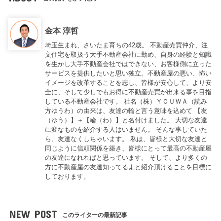
金本 淳哲
埼玉生まれ、さいたま育ちの42歳。 不動産売買仲介、注
文住宅を取扱う大手不動産会社に勤め、自身の経験と知識
を生かし大手不動産会社ではできない、お客様側に立った
サービスを提供したいと思い独立。不動産屋の悪い、怖い
イメージを改革することを志し、皆様が安心して、より安
全に、そして少しでもお得に不動産売買が出来る事を目指
している不動産会社です。 社名（株）ＹＯＵＷＡ（読み
方ゆうわ）の由来は、友達の輪と言う意味を込めて 【友
（ゆう）】＋【輪（わ）】と名付けました。 大切な友達
に変なものを紹介する人はいません。 そんな事していた
ら、友達なくしちゃいます。 私は、皆様と大切な友達と
同じように信頼関係を築き、皆様にとって最高の不動産屋
の友達になれればと思っています。 そして、より多くの
方に不動産屋の友達知ってるよと紹介頂けることを目標に
しております。
NEW POST
このライターの最新記事