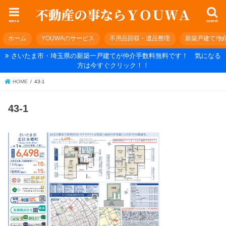
menu
search
ホーム
YOUWAのサービス
不用品回収・遺品整理
新築戸建て仲
さいたま市・埼玉県の新築一戸建てが仲介手数料無料です！ 気になる
方は今すぐクリック！！
HOME
43-1
43-1