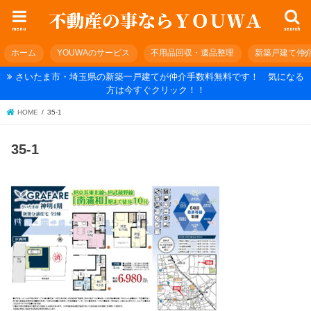
menu
search
ホーム
YOUWAのサービス
不用品回収・遺品整理
新築戸建て仲
さいたま市・埼玉県の新築一戸建てが仲介手数料無料です！ 気になる
方は今すぐクリック！！
HOME
35-1
35-1