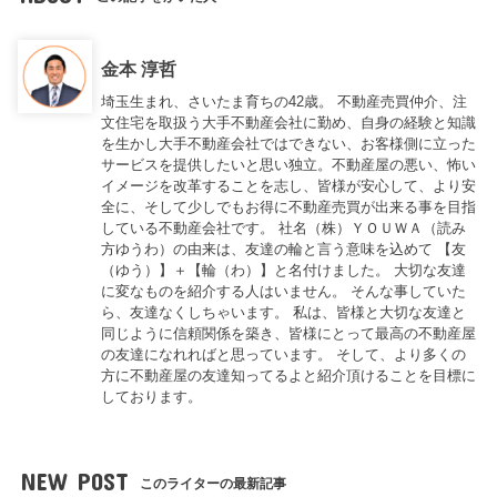
金本 淳哲
埼玉生まれ、さいたま育ちの42歳。 不動産売買仲介、注
文住宅を取扱う大手不動産会社に勤め、自身の経験と知識
を生かし大手不動産会社ではできない、お客様側に立った
サービスを提供したいと思い独立。不動産屋の悪い、怖い
イメージを改革することを志し、皆様が安心して、より安
全に、そして少しでもお得に不動産売買が出来る事を目指
している不動産会社です。 社名（株）ＹＯＵＷＡ（読み
方ゆうわ）の由来は、友達の輪と言う意味を込めて 【友
（ゆう）】＋【輪（わ）】と名付けました。 大切な友達
に変なものを紹介する人はいません。 そんな事していた
ら、友達なくしちゃいます。 私は、皆様と大切な友達と
同じように信頼関係を築き、皆様にとって最高の不動産屋
の友達になれればと思っています。 そして、より多くの
方に不動産屋の友達知ってるよと紹介頂けることを目標に
しております。
NEW POST
このライターの最新記事