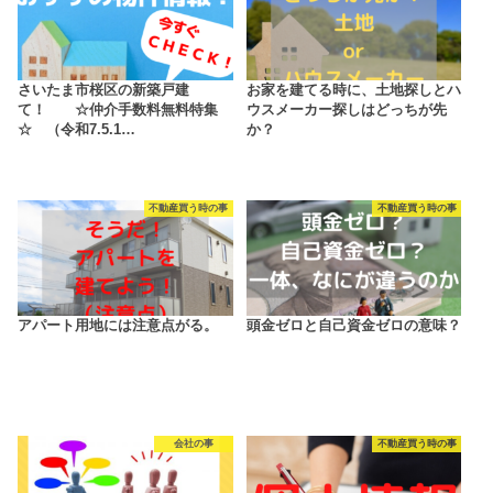
さいたま市桜区の新築戸建
お家を建てる時に、土地探しとハ
て！ ☆仲介手数料無料特集
ウスメーカー探しはどっちが先
☆ （令和7.5.1…
か？
不動産買う時の事
不動産買う時の事
アパート用地には注意点がる。
頭金ゼロと自己資金ゼロの意味？
会社の事
不動産買う時の事