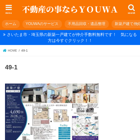
menu
search
ホーム
YOUWAのサービス
不用品回収・遺品整理
新築戸建て仲
さいたま市・埼玉県の新築一戸建てが仲介手数料無料です！ 気になる
方は今すぐクリック！！
HOME
49-1
49-1