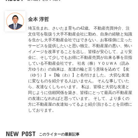
金本 淳哲
埼玉生まれ、さいたま育ちの42歳。 不動産売買仲介、注
文住宅を取扱う大手不動産会社に勤め、自身の経験と知識
を生かし大手不動産会社ではできない、お客様側に立った
サービスを提供したいと思い独立。不動産屋の悪い、怖い
イメージを改革することを志し、皆様が安心して、より安
全に、そして少しでもお得に不動産売買が出来る事を目指
している不動産会社です。 社名（株）ＹＯＵＷＡ（読み
方ゆうわ）の由来は、友達の輪と言う意味を込めて 【友
（ゆう）】＋【輪（わ）】と名付けました。 大切な友達
に変なものを紹介する人はいません。 そんな事していた
ら、友達なくしちゃいます。 私は、皆様と大切な友達と
同じように信頼関係を築き、皆様にとって最高の不動産屋
の友達になれればと思っています。 そして、より多くの
方に不動産屋の友達知ってるよと紹介頂けることを目標に
しております。
NEW POST
このライターの最新記事