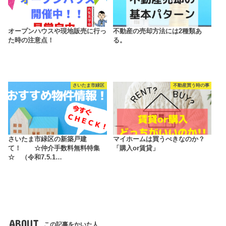
オープンハウスや現地販売に行っ
不動産の売却方法には2種類あ
た時の注意点！
る。
さいたま市緑区
不動産買う時の事
さいたま市緑区の新築戸建
マイホームは買うべきなのか？
て！ ☆仲介手数料無料特集
「購入or賃貸」
☆ （令和7.5.1…
ABOUT
この記事をかいた人