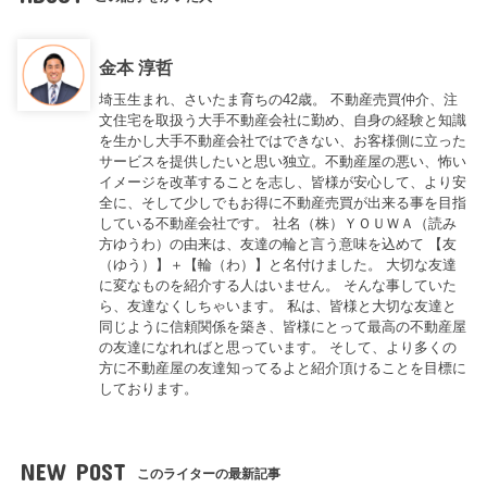
金本 淳哲
埼玉生まれ、さいたま育ちの42歳。 不動産売買仲介、注
文住宅を取扱う大手不動産会社に勤め、自身の経験と知識
を生かし大手不動産会社ではできない、お客様側に立った
サービスを提供したいと思い独立。不動産屋の悪い、怖い
イメージを改革することを志し、皆様が安心して、より安
全に、そして少しでもお得に不動産売買が出来る事を目指
している不動産会社です。 社名（株）ＹＯＵＷＡ（読み
方ゆうわ）の由来は、友達の輪と言う意味を込めて 【友
（ゆう）】＋【輪（わ）】と名付けました。 大切な友達
に変なものを紹介する人はいません。 そんな事していた
ら、友達なくしちゃいます。 私は、皆様と大切な友達と
同じように信頼関係を築き、皆様にとって最高の不動産屋
の友達になれればと思っています。 そして、より多くの
方に不動産屋の友達知ってるよと紹介頂けることを目標に
しております。
NEW POST
このライターの最新記事