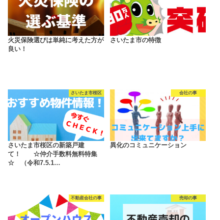
火災保険選びは単純に考えた方が
さいたま市の特徴
良い！
さいたま市桜区
会社の事
さいたま市桜区の新築戸建
異化のコミュニケーション
て！ ☆仲介手数料無料特集
☆ （令和7.5.1…
不動産会社の事
売却の事