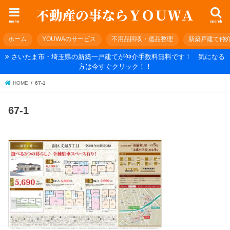
menu
search
ホーム
YOUWAのサービス
不用品回収・遺品整理
新築戸建て仲
さいたま市・埼玉県の新築一戸建てが仲介手数料無料です！ 気になる
方は今すぐクリック！！
HOME
67-1
67-1