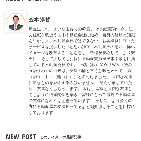
金本 淳哲
埼玉生まれ、さいたま育ちの42歳。 不動産売買仲介、注
文住宅を取扱う大手不動産会社に勤め、自身の経験と知識
を生かし大手不動産会社ではできない、お客様側に立った
サービスを提供したいと思い独立。不動産屋の悪い、怖い
イメージを改革することを志し、皆様が安心して、より安
全に、そして少しでもお得に不動産売買が出来る事を目指
している不動産会社です。 社名（株）ＹＯＵＷＡ（読み
方ゆうわ）の由来は、友達の輪と言う意味を込めて 【友
（ゆう）】＋【輪（わ）】と名付けました。 大切な友達
に変なものを紹介する人はいません。 そんな事していた
ら、友達なくしちゃいます。 私は、皆様と大切な友達と
同じように信頼関係を築き、皆様にとって最高の不動産屋
の友達になれればと思っています。 そして、より多くの
方に不動産屋の友達知ってるよと紹介頂けることを目標に
しております。
NEW POST
このライターの最新記事