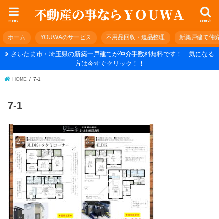
menu
search
ホーム
YOUWAのサービス
不用品回収・遺品整理
新築戸建て仲
さいたま市・埼玉県の新築一戸建てが仲介手数料無料です！ 気になる
方は今すぐクリック！！
HOME
7-1
7-1