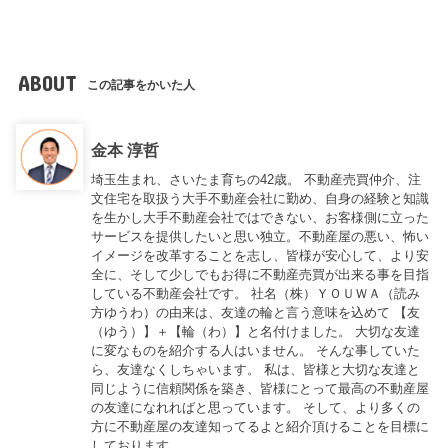
ABOUT
この記事をかいた人
金本 淳哲
埼玉生まれ、さいたま育ちの42歳。 不動産売買仲介、注
文住宅を取扱う大手不動産会社に勤め、自身の経験と知識
を生かし大手不動産会社ではできない、お客様側に立った
サービスを提供したいと思い独立。不動産屋の悪い、怖い
イメージを改革することを志し、皆様が安心して、より安
全に、そして少しでもお得に不動産売買が出来る事を目指
している不動産会社です。 社名（株）ＹＯＵＷＡ（読み
方ゆうわ）の由来は、友達の輪と言う意味を込めて 【友
（ゆう）】＋【輪（わ）】と名付けました。 大切な友達
に変なものを紹介する人はいません。 そんな事していた
ら、友達なくしちゃいます。 私は、皆様と大切な友達と
同じように信頼関係を築き、皆様にとって最高の不動産屋
の友達になれればと思っています。 そして、より多くの
方に不動産屋の友達知ってるよと紹介頂けることを目標に
しております。