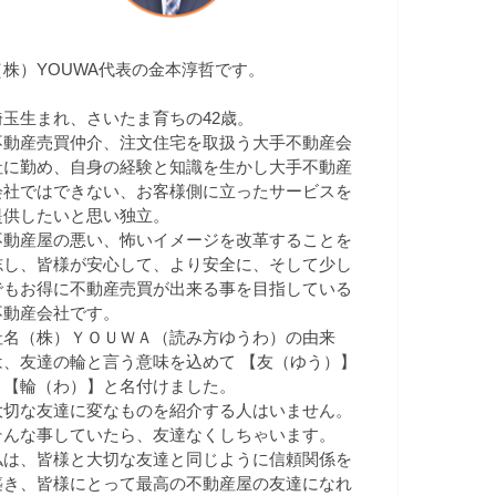
（株）YOUWA代表の金本淳哲です。
埼玉生まれ、さいたま育ちの42歳。
不動産売買仲介、注文住宅を取扱う大手不動産会
社に勤め、自身の経験と知識を生かし大手不動産
会社ではできない、お客様側に立ったサービスを
提供したいと思い独立。
不動産屋の悪い、怖いイメージを改革することを
志し、皆様が安心して、より安全に、そして少し
でもお得に不動産売買が出来る事を目指している
不動産会社です。
社名（株）ＹＯＵＷＡ（読み方ゆうわ）の由来
は、友達の輪と言う意味を込めて 【友（ゆう）】
＋【輪（わ）】と名付けました。
大切な友達に変なものを紹介する人はいません。
そんな事していたら、友達なくしちゃいます。
私は、皆様と大切な友達と同じように信頼関係を
築き、皆様にとって最高の不動産屋の友達になれ