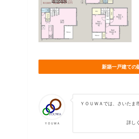
新築一戸建ての
ＹＯＵＷＡでは、さいたま
詳し
ＹＯＵＷＡ