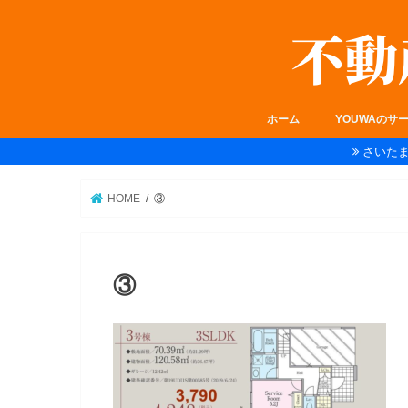
ホーム
YOUWAのサ
さいた
HOME
③
③