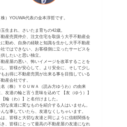
（株）YOUWA代表の金本淳哲です。
埼玉生まれ、さいたま育ちの42歳。
不動産売買仲介、注文住宅を取扱う大手不動産会
社に勤め、自身の経験と知識を生かし大手不動産
会社ではできない、お客様側に立ったサービスを
提供したいと思い独立。
不動産屋の悪い、怖いイメージを改革することを
志し、皆様が安心して、より安全に、そして少し
でもお得に不動産売買が出来る事を目指している
不動産会社です。
社名（株）ＹＯＵＷＡ（読み方ゆうわ）の由来
は、友達の輪と言う意味を込めて 【友（ゆう）】
＋【輪（わ）】と名付けました。
大切な友達に変なものを紹介する人はいません。
そんな事していたら、友達なくしちゃいます。
私は、皆様と大切な友達と同じように信頼関係を
築き、皆様にとって最高の不動産屋の友達になれ