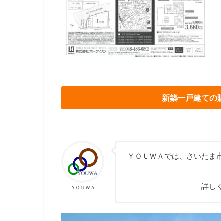
新築一戸建ての
ＹＯＵＷＡでは、さいたま
詳し
ＹＯＵＷＡ