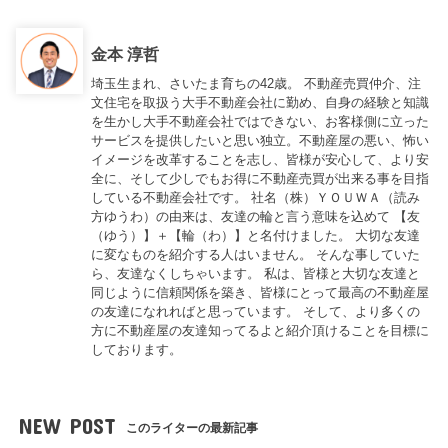
金本 淳哲
埼玉生まれ、さいたま育ちの42歳。 不動産売買仲介、注
文住宅を取扱う大手不動産会社に勤め、自身の経験と知識
を生かし大手不動産会社ではできない、お客様側に立った
サービスを提供したいと思い独立。不動産屋の悪い、怖い
イメージを改革することを志し、皆様が安心して、より安
全に、そして少しでもお得に不動産売買が出来る事を目指
している不動産会社です。 社名（株）ＹＯＵＷＡ（読み
方ゆうわ）の由来は、友達の輪と言う意味を込めて 【友
（ゆう）】＋【輪（わ）】と名付けました。 大切な友達
に変なものを紹介する人はいません。 そんな事していた
ら、友達なくしちゃいます。 私は、皆様と大切な友達と
同じように信頼関係を築き、皆様にとって最高の不動産屋
の友達になれればと思っています。 そして、より多くの
方に不動産屋の友達知ってるよと紹介頂けることを目標に
しております。
NEW POST
このライターの最新記事