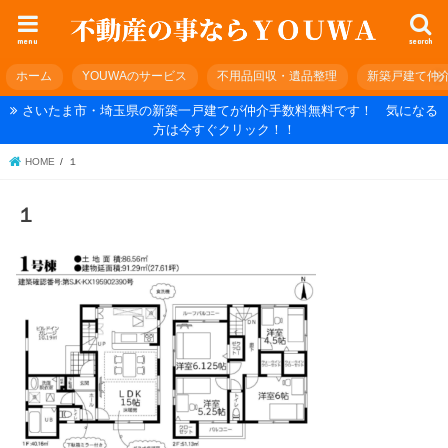
menu
search
ホーム
YOUWAのサービス
不用品回収・遺品整理
新築戸建て仲
さいたま市・埼玉県の新築一戸建てが仲介手数料無料です！ 気になる
方は今すぐクリック！！
HOME
１
１