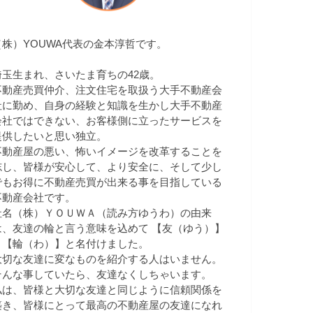
（株）YOUWA代表の金本淳哲です。
埼玉生まれ、さいたま育ちの42歳。
不動産売買仲介、注文住宅を取扱う大手不動産会
社に勤め、自身の経験と知識を生かし大手不動産
会社ではできない、お客様側に立ったサービスを
提供したいと思い独立。
不動産屋の悪い、怖いイメージを改革することを
志し、皆様が安心して、より安全に、そして少し
でもお得に不動産売買が出来る事を目指している
不動産会社です。
社名（株）ＹＯＵＷＡ（読み方ゆうわ）の由来
は、友達の輪と言う意味を込めて 【友（ゆう）】
＋【輪（わ）】と名付けました。
大切な友達に変なものを紹介する人はいません。
そんな事していたら、友達なくしちゃいます。
私は、皆様と大切な友達と同じように信頼関係を
築き、皆様にとって最高の不動産屋の友達になれ