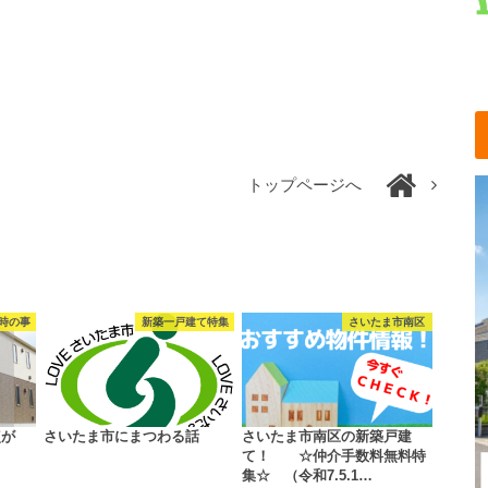
トップページへ
時の事
新築一戸建て特集
さいたま市南区
点が
さいたま市にまつわる話
さいたま市南区の新築戸建
て！ ☆仲介手数料無料特
集☆ （令和7.5.1…