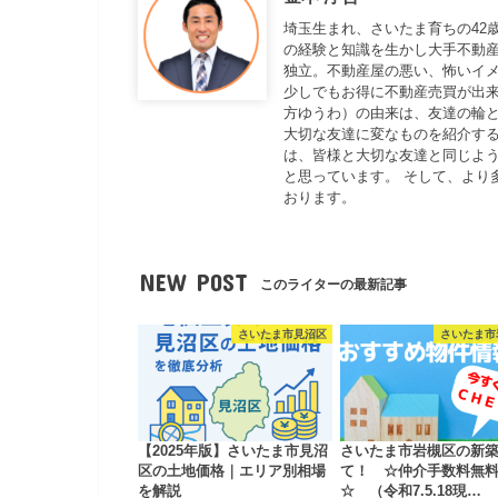
埼玉生まれ、さいたま育ちの42
の経験と知識を生かし大手不動
独立。不動産屋の悪い、怖いイ
少しでもお得に不動産売買が出来
方ゆうわ）の由来は、友達の輪と
大切な友達に変なものを紹介する
は、皆様と大切な友達と同じよ
と思っています。 そして、より
おります。
NEW POST
このライターの最新記事
さいたま市見沼区
さいたま市
【2025年版】さいたま市見沼
さいたま市岩槻区の新
区の土地価格｜エリア別相場
て！ ☆仲介手数料無
を解説
☆ （令和7.5.18現…