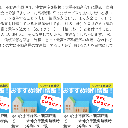
歳。 不動産売買仲介、注文住宅を取扱う大手不動産会社に勤め、自身
産会社ではできない、お客様側に立ったサービスを提供したいと思い
メージを改革することを志し、皆様が安心して、より安全に、そして
る事を目指している不動産会社です。 社名（株）ＹＯＵＷＡ（読み
言う意味を込めて 【友（ゆう）】＋【輪（わ）】と名付けました。
人はいません。 そんな事していたら、友達なくしちゃいます。 私
うに信頼関係を築き、皆様にとって最高の不動産屋の友達になれれば
多くの方に不動産屋の友達知ってるよと紹介頂けることを目標にして
岩槻区
さいたま市緑区
さいたま市南区
築戸建
さいたま市緑区の新築戸建
さいたま市南区の新築戸建
料特集
て！ ☆仲介手数料無料特
て！ ☆仲介手数料無料特
集☆ （令和7.5.17現…
集☆ （令和7.5.17現…