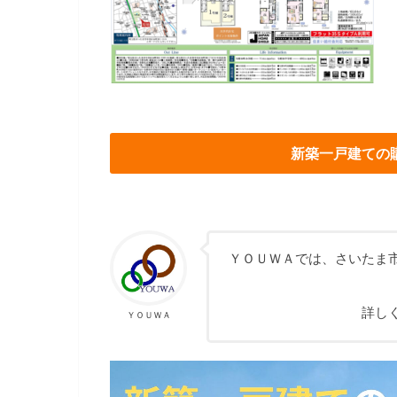
新築一戸建ての
ＹＯＵＷＡでは、さいたま
詳し
ＹＯＵＷＡ