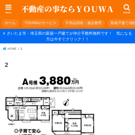
menu
search
ホーム
YOUWAのサービス
不用品回収・遺品整理
新築戸建て仲
さいたま市・埼玉県の新築一戸建てが仲介手数料無料です！ 気になる
方は今すぐクリック！！
HOME
2
2