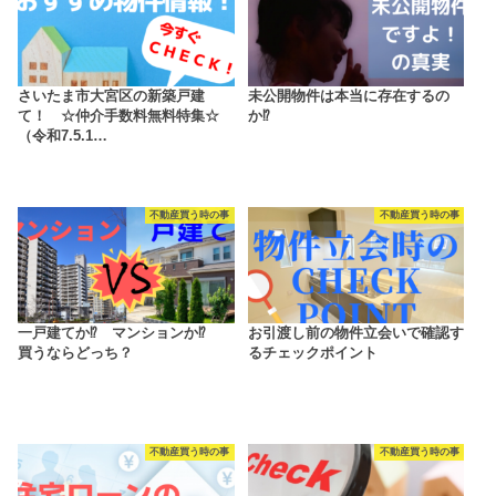
さいたま市大宮区の新築戸建
未公開物件は本当に存在するの
て！ ☆仲介手数料無料特集☆
か⁉
（令和7.5.1…
不動産買う時の事
不動産買う時の事
一戸建てか⁉ マンションか⁉
お引渡し前の物件立会いで確認す
買うならどっち？
るチェックポイント
不動産買う時の事
不動産買う時の事