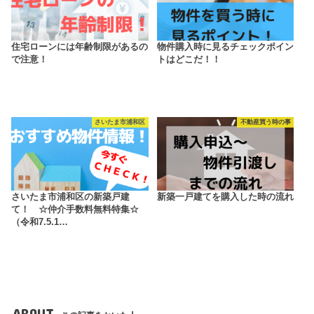
住宅ローンには年齢制限があるの
物件購入時に見るチェックポイン
で注意！
トはどこだ！！
さいたま市浦和区
不動産買う時の事
さいたま市浦和区の新築戸建
新築一戸建てを購入した時の流れ
て！ ☆仲介手数料無料特集☆
（令和7.5.1…
ABOUT