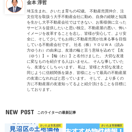
金本 淳哲
埼玉生まれ、さいたま育ちの42歳。 不動産売買仲介、注
文住宅を取扱う大手不動産会社に勤め、自身の経験と知識
を生かし大手不動産会社ではできない、お客様側に立った
サービスを提供したいと思い独立。不動産屋の悪い、怖い
イメージを改革することを志し、皆様が安心して、より安
全に、そして少しでもお得に不動産売買が出来る事を目指
している不動産会社です。 社名（株）ＹＯＵＷＡ（読み
方ゆうわ）の由来は、友達の輪と言う意味を込めて 【友
（ゆう）】＋【輪（わ）】と名付けました。 大切な友達
に変なものを紹介する人はいません。 そんな事していた
ら、友達なくしちゃいます。 私は、皆様と大切な友達と
同じように信頼関係を築き、皆様にとって最高の不動産屋
の友達になれればと思っています。 そして、より多くの
方に不動産屋の友達知ってるよと紹介頂けることを目標に
しております。
NEW POST
このライターの最新記事
さいたま市見沼区
さいたま市岩槻区