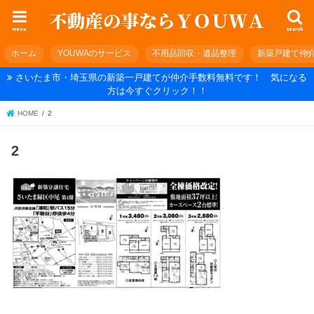
menu
search
ホーム
YOUWAのサービス
不用品回収・遺品整理
新築戸建て仲
さいたま市・埼玉県の新築一戸建てが仲介手数料無料です！ 気になる
方は今すぐクリック！！
HOME
2
2