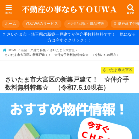
menu
search
ホーム
YOUWAのサービス
不用品回収・遺品整理
新築戸建て仲
さいたま市・埼玉県の新築一戸建てが仲介手数料無料です！ 気になる
方は今すぐクリック！！
HOME
新築一戸建て特集
さいたま市大宮区
さいたま市大宮区の新築戸建て！ ☆仲介手数料無料特集☆ （令和7.5.10現在）
さいたま市大宮区
さいたま市大宮区の新築戸建て！ ☆仲介手
数料無料特集☆ （令和7.5.10現在）