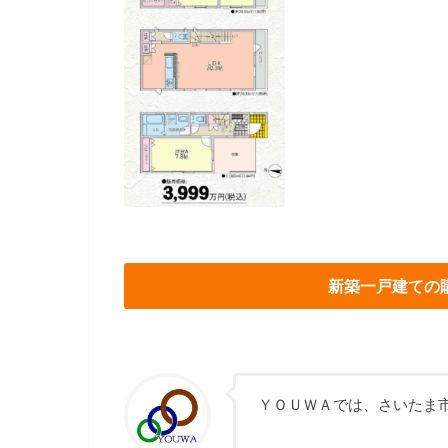
新築一戸建ての
ＹＯＵＷＡでは、さいたま