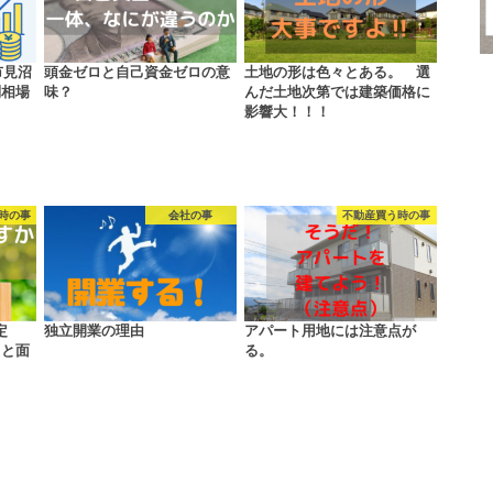
市見沼
頭金ゼロと自己資金ゼロの意
土地の形は色々とある。 選
別相場
味？
んだ土地次第では建築価格に
影響大！！！
時の事
会社の事
不動産買う時の事
定
独立開業の理由
アパート用地には注意点が
々と面
る。