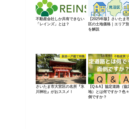
不動産会社しか共有できない
【2025年版】さいたま
「レインズ」とは？
区の土地価格｜エリア
を解説
新築一戸建て特集
不動産買う
さいたま市大宮区の名所『氷
【Q＆A】協定道路（協
川神社』がおススメ！
地）とは何ですか？色
倒ですか？