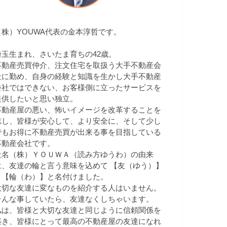
（株）YOUWA代表の金本淳哲です。
埼玉生まれ、さいたま育ちの42歳。
不動産売買仲介、注文住宅を取扱う大手不動産会
社に勤め、自身の経験と知識を生かし大手不動産
会社ではできない、お客様側に立ったサービスを
提供したいと思い独立。
不動産屋の悪い、怖いイメージを改革することを
志し、皆様が安心して、より安全に、そして少し
でもお得に不動産売買が出来る事を目指している
不動産会社です。
社名（株）ＹＯＵＷＡ（読み方ゆうわ）の由来
は、友達の輪と言う意味を込めて 【友（ゆう）】
＋【輪（わ）】と名付けました。
大切な友達に変なものを紹介する人はいません。
そんな事していたら、友達なくしちゃいます。
私は、皆様と大切な友達と同じように信頼関係を
築き、皆様にとって最高の不動産屋の友達になれ