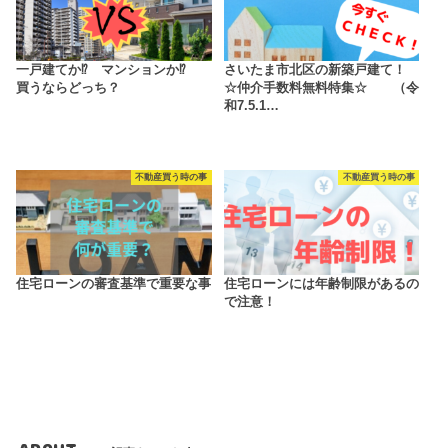
一戸建てか⁉ マンションか⁉
さいたま市北区の新築戸建て！
買うならどっち？
☆仲介手数料無料特集☆ （令
和7.5.1…
不動産買う時の事
不動産買う時の事
住宅ローンの審査基準で重要な事
住宅ローンには年齢制限があるの
で注意！