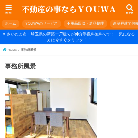
menu
search
ホーム
YOUWAのサービス
不用品回収・遺品整理
新築戸建て仲
さいたま市・埼玉県の新築一戸建てが仲介手数料無料です！ 気になる
方は今すぐクリック！！
HOME
事務所風景
事務所風景