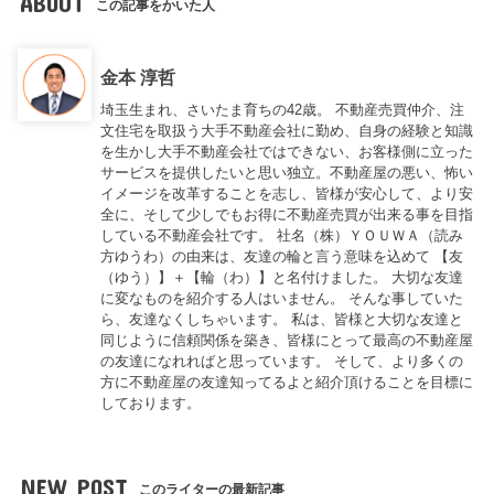
ABOUT
この記事をかいた人
金本 淳哲
埼玉生まれ、さいたま育ちの42歳。 不動産売買仲介、注
文住宅を取扱う大手不動産会社に勤め、自身の経験と知識
を生かし大手不動産会社ではできない、お客様側に立った
サービスを提供したいと思い独立。不動産屋の悪い、怖い
イメージを改革することを志し、皆様が安心して、より安
全に、そして少しでもお得に不動産売買が出来る事を目指
している不動産会社です。 社名（株）ＹＯＵＷＡ（読み
方ゆうわ）の由来は、友達の輪と言う意味を込めて 【友
（ゆう）】＋【輪（わ）】と名付けました。 大切な友達
に変なものを紹介する人はいません。 そんな事していた
ら、友達なくしちゃいます。 私は、皆様と大切な友達と
同じように信頼関係を築き、皆様にとって最高の不動産屋
の友達になれればと思っています。 そして、より多くの
方に不動産屋の友達知ってるよと紹介頂けることを目標に
しております。
NEW POST
このライターの最新記事