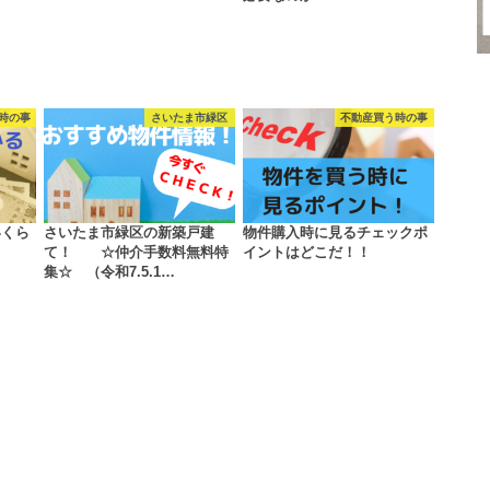
時の事
さいたま市緑区
不動産買う時の事
いくら
さいたま市緑区の新築戸建
物件購入時に見るチェックポ
て！ ☆仲介手数料無料特
イントはどこだ！！
集☆ （令和7.5.1…