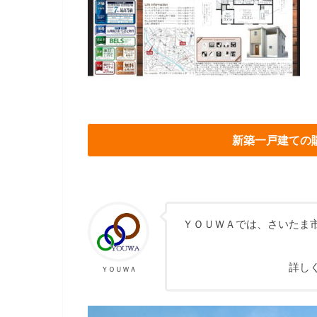
新築一戸建ての
ＹＯＵＷＡでは、さいたま
詳し
ＹＯＵＷＡ