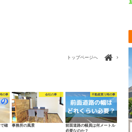
トップページへ
時の事
会社の事
不動産買う時の事
いで確
事務所の風景
前面道路の幅員は何メートル
ト
必要なのか？