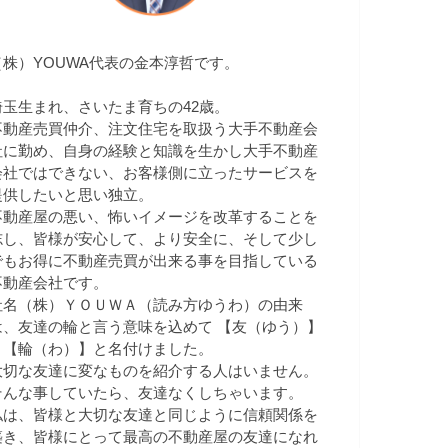
（株）YOUWA代表の金本淳哲です。
埼玉生まれ、さいたま育ちの42歳。
不動産売買仲介、注文住宅を取扱う大手不動産会
社に勤め、自身の経験と知識を生かし大手不動産
会社ではできない、お客様側に立ったサービスを
提供したいと思い独立。
不動産屋の悪い、怖いイメージを改革することを
志し、皆様が安心して、より安全に、そして少し
でもお得に不動産売買が出来る事を目指している
不動産会社です。
社名（株）ＹＯＵＷＡ（読み方ゆうわ）の由来
は、友達の輪と言う意味を込めて 【友（ゆう）】
＋【輪（わ）】と名付けました。
大切な友達に変なものを紹介する人はいません。
そんな事していたら、友達なくしちゃいます。
私は、皆様と大切な友達と同じように信頼関係を
築き、皆様にとって最高の不動産屋の友達になれ