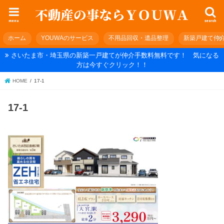
menu
search
ホーム
YOUWAのサービス
不用品回収・遺品整理
新築戸建て仲
さいたま市・埼玉県の新築一戸建てが仲介手数料無料です！ 気になる
方は今すぐクリック！！
HOME
17-1
17-1