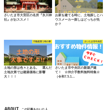
さいたま市大宮区の名所『氷川神
お家を建てる時に、土地探しとハ
社』がおススメ！
ウスメーカー探しはどっちが先
か？
不動産買う時の事
さいたま市中央区
土地の形は色々とある。 選んだ
さいたま市中央区の新築戸建
土地次第では建築価格に影響
て！ ☆仲介手数料無料特集☆
大！！！
（令和7.5.1…
ABOUT
この記事をかいた人