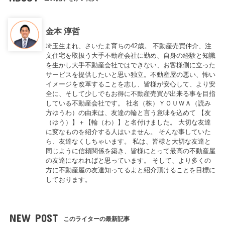
金本 淳哲
埼玉生まれ、さいたま育ちの42歳。 不動産売買仲介、注
文住宅を取扱う大手不動産会社に勤め、自身の経験と知識
を生かし大手不動産会社ではできない、お客様側に立った
サービスを提供したいと思い独立。不動産屋の悪い、怖い
イメージを改革することを志し、皆様が安心して、より安
全に、そして少しでもお得に不動産売買が出来る事を目指
している不動産会社です。 社名（株）ＹＯＵＷＡ（読み
方ゆうわ）の由来は、友達の輪と言う意味を込めて 【友
（ゆう）】＋【輪（わ）】と名付けました。 大切な友達
に変なものを紹介する人はいません。 そんな事していた
ら、友達なくしちゃいます。 私は、皆様と大切な友達と
同じように信頼関係を築き、皆様にとって最高の不動産屋
の友達になれればと思っています。 そして、より多くの
方に不動産屋の友達知ってるよと紹介頂けることを目標に
しております。
NEW POST
このライターの最新記事