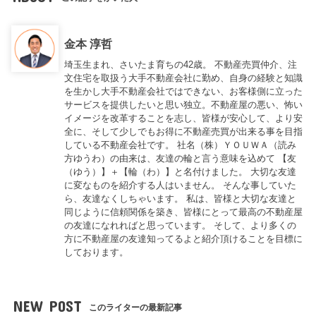
金本 淳哲
埼玉生まれ、さいたま育ちの42歳。 不動産売買仲介、注
文住宅を取扱う大手不動産会社に勤め、自身の経験と知識
を生かし大手不動産会社ではできない、お客様側に立った
サービスを提供したいと思い独立。不動産屋の悪い、怖い
イメージを改革することを志し、皆様が安心して、より安
全に、そして少しでもお得に不動産売買が出来る事を目指
している不動産会社です。 社名（株）ＹＯＵＷＡ（読み
方ゆうわ）の由来は、友達の輪と言う意味を込めて 【友
（ゆう）】＋【輪（わ）】と名付けました。 大切な友達
に変なものを紹介する人はいません。 そんな事していた
ら、友達なくしちゃいます。 私は、皆様と大切な友達と
同じように信頼関係を築き、皆様にとって最高の不動産屋
の友達になれればと思っています。 そして、より多くの
方に不動産屋の友達知ってるよと紹介頂けることを目標に
しております。
NEW POST
このライターの最新記事