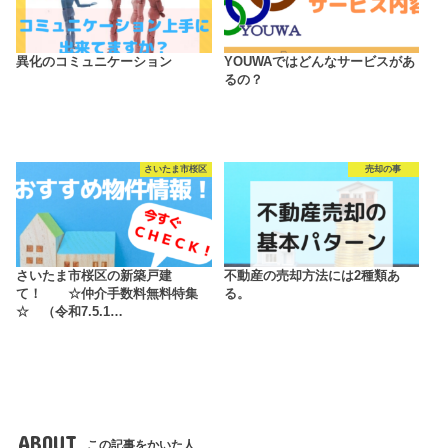
異化のコミュニケーション
YOUWAではどんなサービスがあ
るの？
さいたま市桜区
売却の事
さいたま市桜区の新築戸建
不動産の売却方法には2種類あ
て！ ☆仲介手数料無料特集
る。
☆ （令和7.5.1…
ABOUT
この記事をかいた人