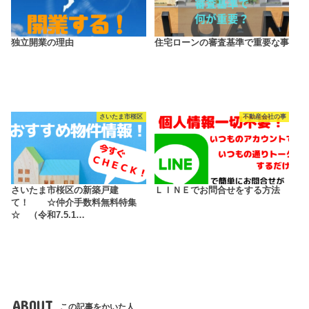
独立開業の理由
住宅ローンの審査基準で重要な事
さいたま市桜区
不動産会社の事
さいたま市桜区の新築戸建
ＬＩＮＥでお問合せをする方法
て！ ☆仲介手数料無料特集
☆ （令和7.5.1…
ABOUT
この記事をかいた人