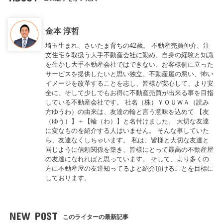
金本 淳哲
埼玉生まれ、さいたま育ちの42歳。 不動産売買仲介、注
文住宅を取扱う大手不動産会社に勤め、自身の経験と知識
を生かし大手不動産会社ではできない、お客様側に立った
サービスを提供したいと思い独立。不動産屋の悪い、怖い
イメージを改革することを志し、皆様が安心して、より安
全に、そして少しでもお得に不動産売買が出来る事を目指
している不動産会社です。 社名（株）ＹＯＵＷＡ（読み
方ゆうわ）の由来は、友達の輪と言う意味を込めて 【友
（ゆう）】＋【輪（わ）】と名付けました。 大切な友達
に変なものを紹介する人はいません。 そんな事していた
ら、友達なくしちゃいます。 私は、皆様と大切な友達と
同じように信頼関係を築き、皆様にとって最高の不動産屋
の友達になれればと思っています。 そして、より多くの
方に不動産屋の友達知ってるよと紹介頂けることを目標に
しております。
NEW POST
このライターの最新記事