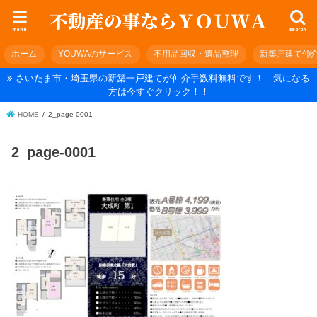
menu
search
ホーム
YOUWAのサービス
不用品回収・遺品整理
新築戸建て仲
さいたま市・埼玉県の新築一戸建てが仲介手数料無料です！ 気になる
方は今すぐクリック！！
HOME
2_page-0001
2_page-0001