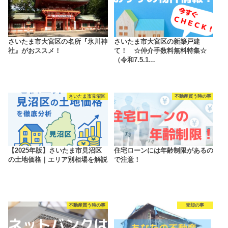
さいたま市大宮区の名所『氷川神
さいたま市大宮区の新築戸建
社』がおススメ！
て！ ☆仲介手数料無料特集☆
（令和7.5.1…
さいたま市見沼区
不動産買う時の事
【2025年版】さいたま市見沼区
住宅ローンには年齢制限があるの
の土地価格｜エリア別相場を解説
で注意！
不動産買う時の事
売却の事