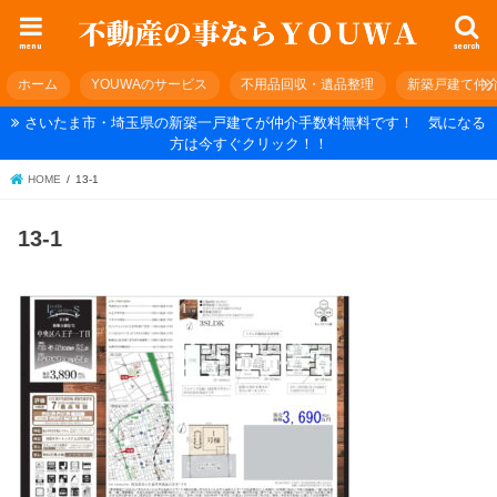
menu
search
ホーム
YOUWAのサービス
不用品回収・遺品整理
新築戸建て仲
さいたま市・埼玉県の新築一戸建てが仲介手数料無料です！ 気になる
方は今すぐクリック！！
HOME
13-1
13-1