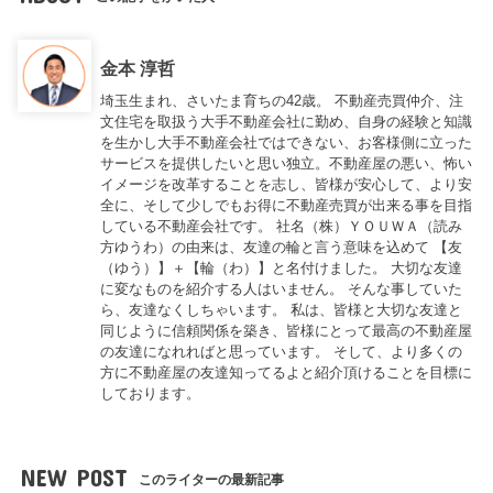
金本 淳哲
埼玉生まれ、さいたま育ちの42歳。 不動産売買仲介、注
文住宅を取扱う大手不動産会社に勤め、自身の経験と知識
を生かし大手不動産会社ではできない、お客様側に立った
サービスを提供したいと思い独立。不動産屋の悪い、怖い
イメージを改革することを志し、皆様が安心して、より安
全に、そして少しでもお得に不動産売買が出来る事を目指
している不動産会社です。 社名（株）ＹＯＵＷＡ（読み
方ゆうわ）の由来は、友達の輪と言う意味を込めて 【友
（ゆう）】＋【輪（わ）】と名付けました。 大切な友達
に変なものを紹介する人はいません。 そんな事していた
ら、友達なくしちゃいます。 私は、皆様と大切な友達と
同じように信頼関係を築き、皆様にとって最高の不動産屋
の友達になれればと思っています。 そして、より多くの
方に不動産屋の友達知ってるよと紹介頂けることを目標に
しております。
NEW POST
このライターの最新記事