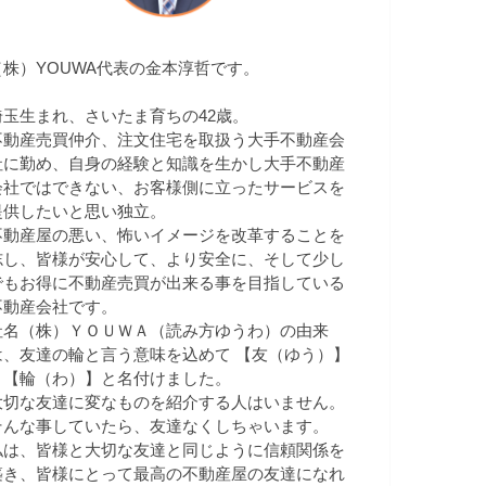
（株）YOUWA代表の金本淳哲です。
埼玉生まれ、さいたま育ちの42歳。
不動産売買仲介、注文住宅を取扱う大手不動産会
社に勤め、自身の経験と知識を生かし大手不動産
会社ではできない、お客様側に立ったサービスを
提供したいと思い独立。
不動産屋の悪い、怖いイメージを改革することを
志し、皆様が安心して、より安全に、そして少し
でもお得に不動産売買が出来る事を目指している
不動産会社です。
社名（株）ＹＯＵＷＡ（読み方ゆうわ）の由来
は、友達の輪と言う意味を込めて 【友（ゆう）】
＋【輪（わ）】と名付けました。
大切な友達に変なものを紹介する人はいません。
そんな事していたら、友達なくしちゃいます。
私は、皆様と大切な友達と同じように信頼関係を
築き、皆様にとって最高の不動産屋の友達になれ