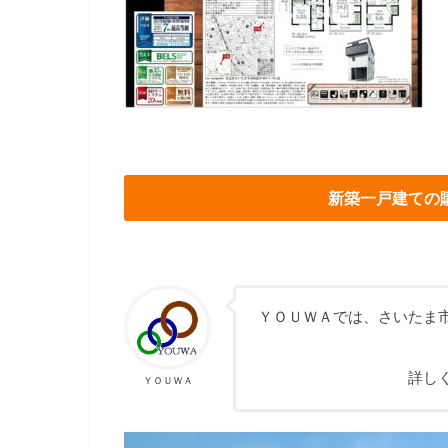
新築一戸建ての
ＹＯＵＷＡでは、さいたま
詳し
ＹＯＵＷＡ