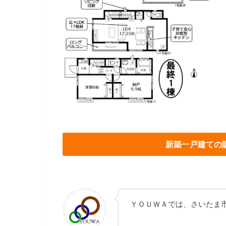
新築一戸建ての
ＹＯＵＷＡでは、さいたま