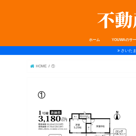
ホーム
YOUWAのサ
さいた
HOME
①
①