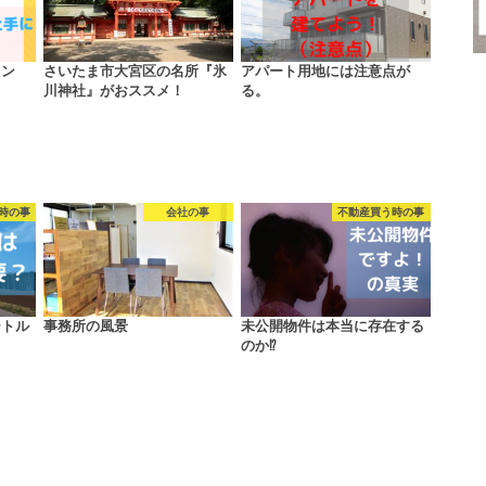
ョン
さいたま市大宮区の名所『氷
アパート用地には注意点が
川神社』がおススメ！
る。
時の事
会社の事
不動産買う時の事
ートル
事務所の風景
未公開物件は本当に存在する
のか⁉