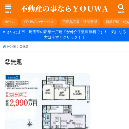
menu
search
ホーム
YOUWAのサービス
不用品回収・遺品整理
新築戸建て仲
さいたま市・埼玉県の新築一戸建てが仲介手数料無料です！ 気になる
方は今すぐクリック！！
HOME
②無題
②無題