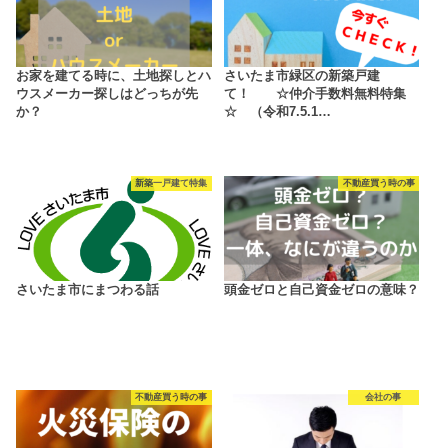
お家を建てる時に、土地探しとハ
さいたま市緑区の新築戸建
ウスメーカー探しはどっちが先
て！ ☆仲介手数料無料特集
か？
☆ （令和7.5.1…
新築一戸建て特集
不動産買う時の事
さいたま市にまつわる話
頭金ゼロと自己資金ゼロの意味？
不動産買う時の事
会社の事