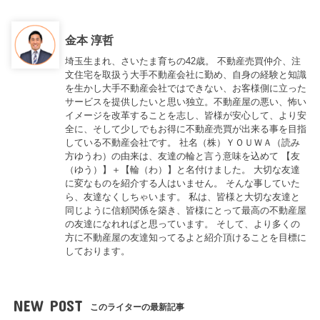
金本 淳哲
埼玉生まれ、さいたま育ちの42歳。 不動産売買仲介、注
文住宅を取扱う大手不動産会社に勤め、自身の経験と知識
を生かし大手不動産会社ではできない、お客様側に立った
サービスを提供したいと思い独立。不動産屋の悪い、怖い
イメージを改革することを志し、皆様が安心して、より安
全に、そして少しでもお得に不動産売買が出来る事を目指
している不動産会社です。 社名（株）ＹＯＵＷＡ（読み
方ゆうわ）の由来は、友達の輪と言う意味を込めて 【友
（ゆう）】＋【輪（わ）】と名付けました。 大切な友達
に変なものを紹介する人はいません。 そんな事していた
ら、友達なくしちゃいます。 私は、皆様と大切な友達と
同じように信頼関係を築き、皆様にとって最高の不動産屋
の友達になれればと思っています。 そして、より多くの
方に不動産屋の友達知ってるよと紹介頂けることを目標に
しております。
NEW POST
このライターの最新記事