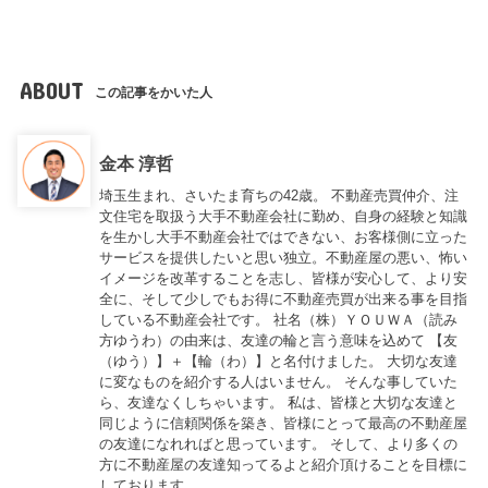
ABOUT
この記事をかいた人
金本 淳哲
埼玉生まれ、さいたま育ちの42歳。 不動産売買仲介、注
文住宅を取扱う大手不動産会社に勤め、自身の経験と知識
を生かし大手不動産会社ではできない、お客様側に立った
サービスを提供したいと思い独立。不動産屋の悪い、怖い
イメージを改革することを志し、皆様が安心して、より安
全に、そして少しでもお得に不動産売買が出来る事を目指
している不動産会社です。 社名（株）ＹＯＵＷＡ（読み
方ゆうわ）の由来は、友達の輪と言う意味を込めて 【友
（ゆう）】＋【輪（わ）】と名付けました。 大切な友達
に変なものを紹介する人はいません。 そんな事していた
ら、友達なくしちゃいます。 私は、皆様と大切な友達と
同じように信頼関係を築き、皆様にとって最高の不動産屋
の友達になれればと思っています。 そして、より多くの
方に不動産屋の友達知ってるよと紹介頂けることを目標に
しております。