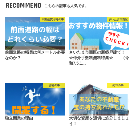
RECOMMEND
こちらの記事も人気です。
不動産買う時の事
さいたま市西区
前面道路の幅員は何メートル必要
さいたま市西区の新築戸建て！
なのか？
☆仲介手数料無料特集☆ （令
和7.5.1…
会社の事
売却の事
独立開業の理由
大切な資産を適切に処分しましょ
う！