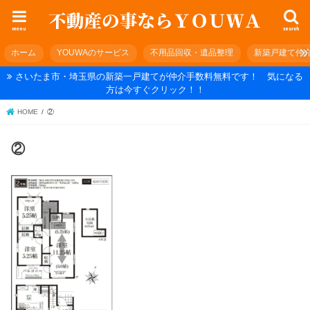
menu
search
ホーム
YOUWAのサービス
不用品回収・遺品整理
新築戸建て仲
さいたま市・埼玉県の新築一戸建てが仲介手数料無料です！ 気になる
方は今すぐクリック！！
HOME
②
②