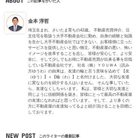
ABOUT
この記事をかいた人
金本 淳哲
埼玉生まれ、さいたま育ちの42歳。 不動産売買仲介、注
文住宅を取扱う大手不動産会社に勤め、自身の経験と知識
を生かし大手不動産会社ではできない、お客様側に立った
サービスを提供したいと思い独立。不動産屋の悪い、怖い
イメージを改革することを志し、皆様が安心して、より安
全に、そして少しでもお得に不動産売買が出来る事を目指
している不動産会社です。 社名（株）ＹＯＵＷＡ（読み
方ゆうわ）の由来は、友達の輪と言う意味を込めて 【友
（ゆう）】＋【輪（わ）】と名付けました。 大切な友達
に変なものを紹介する人はいません。 そんな事していた
ら、友達なくしちゃいます。 私は、皆様と大切な友達と
同じように信頼関係を築き、皆様にとって最高の不動産屋
の友達になれればと思っています。 そして、より多くの
方に不動産屋の友達知ってるよと紹介頂けることを目標に
しております。
NEW POST
このライターの最新記事