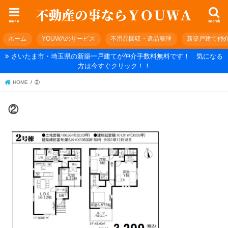
menu
search
ホーム
YOUWAのサービス
不用品回収・遺品整理
新築戸建て仲
さいたま市・埼玉県の新築一戸建てが仲介手数料無料です！ 気になる
方は今すぐクリック！！
HOME
②
②