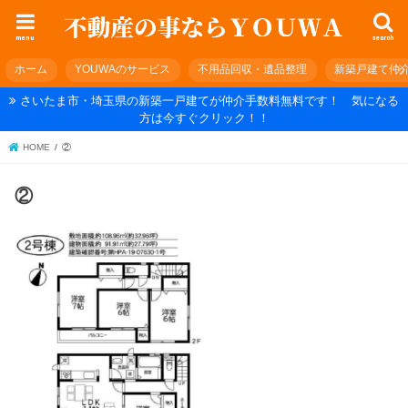
menu
search
ホーム
YOUWAのサービス
不用品回収・遺品整理
新築戸建て仲
さいたま市・埼玉県の新築一戸建てが仲介手数料無料です！ 気になる
方は今すぐクリック！！
HOME
②
②