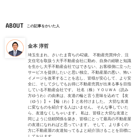
ABOUT
この記事をかいた人
金本 淳哲
埼玉生まれ、さいたま育ちの42歳。 不動産売買仲介、注
文住宅を取扱う大手不動産会社に勤め、自身の経験と知識
を生かし大手不動産会社ではできない、お客様側に立った
サービスを提供したいと思い独立。不動産屋の悪い、怖い
イメージを改革することを志し、皆様が安心して、より安
全に、そして少しでもお得に不動産売買が出来る事を目指
している不動産会社です。 社名（株）ＹＯＵＷＡ（読み
方ゆうわ）の由来は、友達の輪と言う意味を込めて 【友
（ゆう）】＋【輪（わ）】と名付けました。 大切な友達
に変なものを紹介する人はいません。 そんな事していた
ら、友達なくしちゃいます。 私は、皆様と大切な友達と
同じように信頼関係を築き、皆様にとって最高の不動産屋
の友達になれればと思っています。 そして、より多くの
方に不動産屋の友達知ってるよと紹介頂けることを目標に
しております。