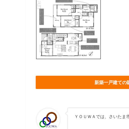
新築一戸建ての
ＹＯＵＷＡでは、さいたま