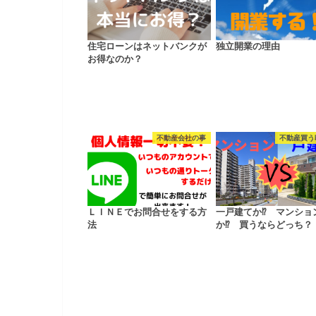
住宅ローンはネットバンクが
独立開業の理由
お得なのか？
不動産会社の事
不動産買う
ＬＩＮＥでお問合せをする方
一戸建てか⁉ マンショ
法
か⁉ 買うならどっち？