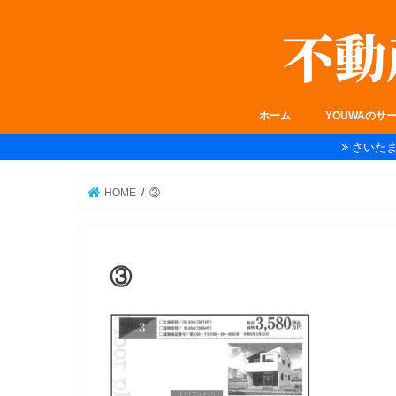
ホーム
YOUWAのサ
さいた
HOME
③
③