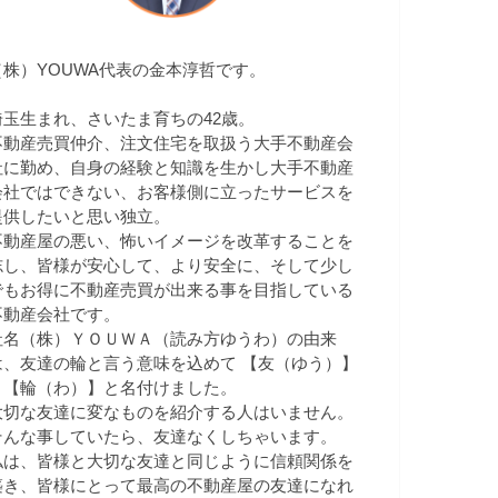
（株）YOUWA代表の金本淳哲です。
埼玉生まれ、さいたま育ちの42歳。
不動産売買仲介、注文住宅を取扱う大手不動産会
社に勤め、自身の経験と知識を生かし大手不動産
会社ではできない、お客様側に立ったサービスを
提供したいと思い独立。
不動産屋の悪い、怖いイメージを改革することを
志し、皆様が安心して、より安全に、そして少し
でもお得に不動産売買が出来る事を目指している
不動産会社です。
社名（株）ＹＯＵＷＡ（読み方ゆうわ）の由来
は、友達の輪と言う意味を込めて 【友（ゆう）】
＋【輪（わ）】と名付けました。
大切な友達に変なものを紹介する人はいません。
そんな事していたら、友達なくしちゃいます。
私は、皆様と大切な友達と同じように信頼関係を
築き、皆様にとって最高の不動産屋の友達になれ