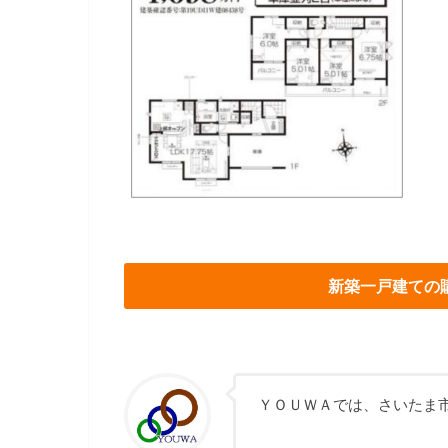
新築一戸建ての
ＹＯＵＷＡでは、さいたま