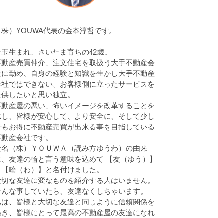
（株）YOUWA代表の金本淳哲です。
埼玉生まれ、さいたま育ちの42歳。
不動産売買仲介、注文住宅を取扱う大手不動産会
社に勤め、自身の経験と知識を生かし大手不動産
会社ではできない、お客様側に立ったサービスを
提供したいと思い独立。
不動産屋の悪い、怖いイメージを改革することを
志し、皆様が安心して、より安全に、そして少し
でもお得に不動産売買が出来る事を目指している
不動産会社です。
社名（株）ＹＯＵＷＡ（読み方ゆうわ）の由来
は、友達の輪と言う意味を込めて 【友（ゆう）】
＋【輪（わ）】と名付けました。
大切な友達に変なものを紹介する人はいません。
そんな事していたら、友達なくしちゃいます。
私は、皆様と大切な友達と同じように信頼関係を
築き、皆様にとって最高の不動産屋の友達になれ