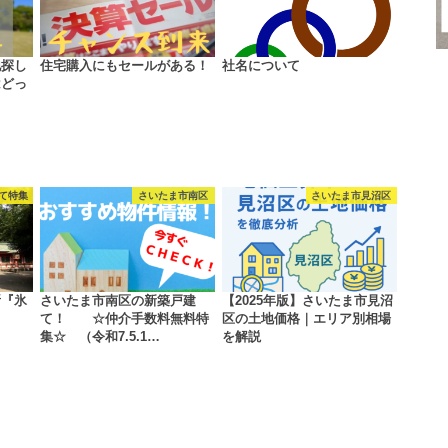
地探し
住宅購入にもセールがある！
社名について
はどっ
て特集
さいたま市南区
さいたま市見沼区
所『氷
さいたま市南区の新築戸建
【2025年版】さいたま市見沼
て！ ☆仲介手数料無料特
区の土地価格｜エリア別相場
集☆ （令和7.5.1…
を解説