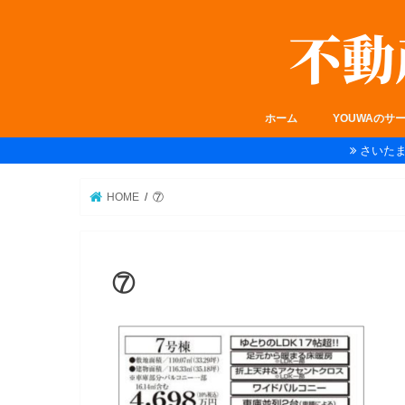
ホーム
YOUWAのサ
さいた
HOME
⑦
⑦