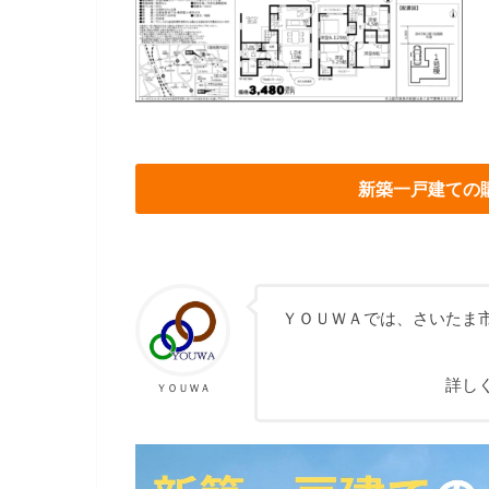
新築一戸建ての
ＹＯＵＷＡでは、さいたま
詳し
ＹＯＵＷＡ