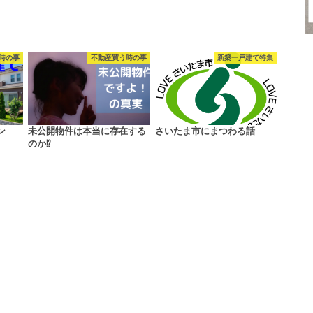
時の事
不動産買う時の事
新築一戸建て特集
ン
未公開物件は本当に存在する
さいたま市にまつわる話
のか⁉