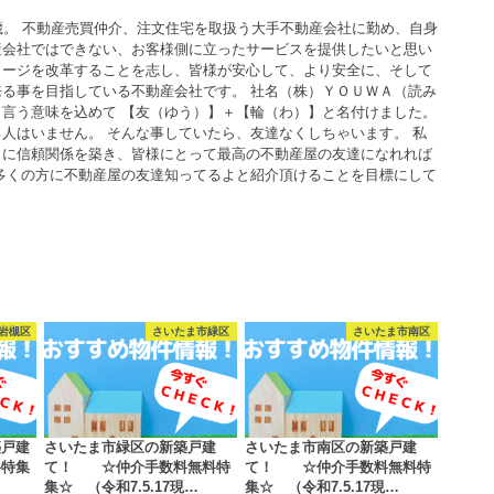
歳。 不動産売買仲介、注文住宅を取扱う大手不動産会社に勤め、自身
産会社ではできない、お客様側に立ったサービスを提供したいと思い
メージを改革することを志し、皆様が安心して、より安全に、そして
る事を目指している不動産会社です。 社名（株）ＹＯＵＷＡ（読み
言う意味を込めて 【友（ゆう）】＋【輪（わ）】と名付けました。
人はいません。 そんな事していたら、友達なくしちゃいます。 私
うに信頼関係を築き、皆様にとって最高の不動産屋の友達になれれば
多くの方に不動産屋の友達知ってるよと紹介頂けることを目標にして
岩槻区
さいたま市緑区
さいたま市南区
築戸建
さいたま市緑区の新築戸建
さいたま市南区の新築戸建
料特集
て！ ☆仲介手数料無料特
て！ ☆仲介手数料無料特
集☆ （令和7.5.17現…
集☆ （令和7.5.17現…