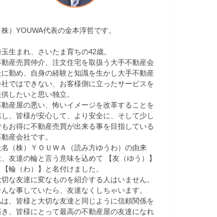
（株）YOUWA代表の金本淳哲です。
埼玉生まれ、さいたま育ちの42歳。
不動産売買仲介、注文住宅を取扱う大手不動産会
社に勤め、自身の経験と知識を生かし大手不動産
会社ではできない、お客様側に立ったサービスを
提供したいと思い独立。
不動産屋の悪い、怖いイメージを改革することを
志し、皆様が安心して、より安全に、そして少し
でもお得に不動産売買が出来る事を目指している
不動産会社です。
社名（株）ＹＯＵＷＡ（読み方ゆうわ）の由来
は、友達の輪と言う意味を込めて 【友（ゆう）】
＋【輪（わ）】と名付けました。
大切な友達に変なものを紹介する人はいません。
そんな事していたら、友達なくしちゃいます。
私は、皆様と大切な友達と同じように信頼関係を
築き、皆様にとって最高の不動産屋の友達になれ