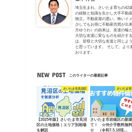
埼玉生まれ、さいたま育ちの42
の経験と知識を生かし大手不動
独立。不動産屋の悪い、怖いイ
少しでもお得に不動産売買が出来
方ゆうわ）の由来は、友達の輪と
大切な友達に変なものを紹介する
は、皆様と大切な友達と同じよ
と思っています。 そして、より
おります。
NEW POST
このライターの最新記事
さいたま市見沼区
さいたま市
【2025年版】さいたま市見沼
さいたま市岩槻区の新
区の土地価格｜エリア別相場
て！ ☆仲介手数料無
を解説
☆ （令和7.5.18現…