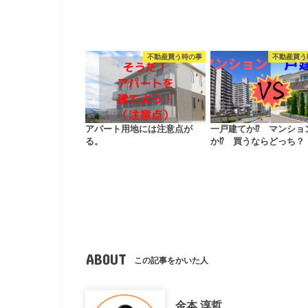
不動産買う時の事
不動産買う
アパート用地には注意点が
一戸建てか⁉ マンショ
る。
か⁉ 買うならどっち？
ABOUT
この記事をかいた人
金本 淳哲