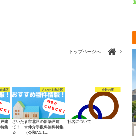
トップページへ
岩槻区
さいたま市北区
会社の事
築戸建
さいたま市北区の新築戸建
社名について
料特集
て！ ☆仲介手数料無料特集
☆ （令和7.5.1…