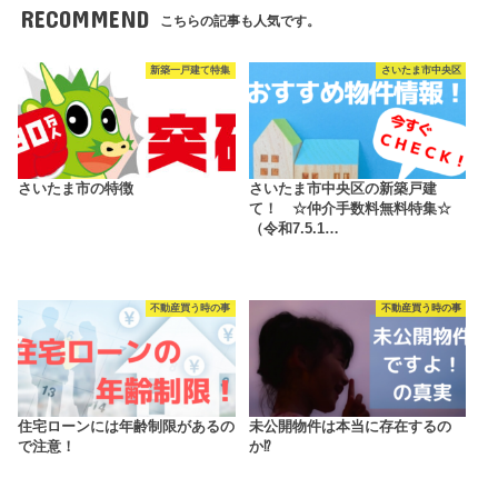
RECOMMEND
こちらの記事も人気です。
新築一戸建て特集
さいたま市中央区
さいたま市の特徴
さいたま市中央区の新築戸建
て！ ☆仲介手数料無料特集☆
（令和7.5.1…
不動産買う時の事
不動産買う時の事
住宅ローンには年齢制限があるの
未公開物件は本当に存在するの
で注意！
か⁉