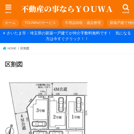
menu
search
ホーム
YOUWAのサービス
不用品回収・遺品整理
新築戸建て仲
さいたま市・埼玉県の新築一戸建てが仲介手数料無料です！ 気になる
方は今すぐクリック！！
HOME
区割図
区割図