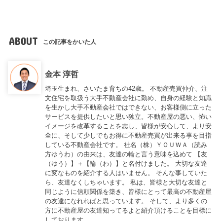
ABOUT
この記事をかいた人
金本 淳哲
埼玉生まれ、さいたま育ちの42歳。 不動産売買仲介、注
文住宅を取扱う大手不動産会社に勤め、自身の経験と知識
を生かし大手不動産会社ではできない、お客様側に立った
サービスを提供したいと思い独立。不動産屋の悪い、怖い
イメージを改革することを志し、皆様が安心して、より安
全に、そして少しでもお得に不動産売買が出来る事を目指
している不動産会社です。 社名（株）ＹＯＵＷＡ（読み
方ゆうわ）の由来は、友達の輪と言う意味を込めて 【友
（ゆう）】＋【輪（わ）】と名付けました。 大切な友達
に変なものを紹介する人はいません。 そんな事していた
ら、友達なくしちゃいます。 私は、皆様と大切な友達と
同じように信頼関係を築き、皆様にとって最高の不動産屋
の友達になれればと思っています。 そして、より多くの
方に不動産屋の友達知ってるよと紹介頂けることを目標に
しております。