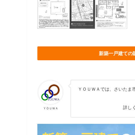
新築一戸建ての
ＹＯＵＷＡでは、さいたま
詳し
ＹＯＵＷＡ