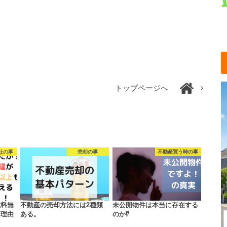
トップページへ
社の事
売却の事
不動産買う時の事
数料無
不動産の売却方法には2種類
未公開物件は本当に存在する
る理由
ある。
のか⁉