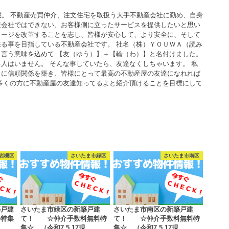
歳。 不動産売買仲介、注文住宅を取扱う大手不動産会社に勤め、自身
産会社ではできない、お客様側に立ったサービスを提供したいと思い
メージを改革することを志し、皆様が安心して、より安全に、そして
る事を目指している不動産会社です。 社名（株）ＹＯＵＷＡ（読み
言う意味を込めて 【友（ゆう）】＋【輪（わ）】と名付けました。
人はいません。 そんな事していたら、友達なくしちゃいます。 私
うに信頼関係を築き、皆様にとって最高の不動産屋の友達になれれば
多くの方に不動産屋の友達知ってるよと紹介頂けることを目標にして
岩槻区
さいたま市緑区
さいたま市南区
築戸建
さいたま市緑区の新築戸建
さいたま市南区の新築戸建
料特集
て！ ☆仲介手数料無料特
て！ ☆仲介手数料無料特
集☆ （令和7.5.17現…
集☆ （令和7.5.17現…