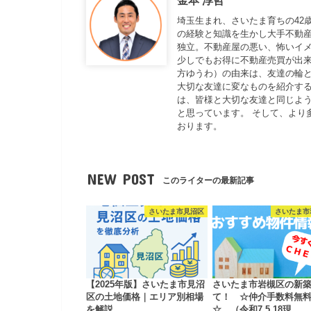
埼玉生まれ、さいたま育ちの42
の経験と知識を生かし大手不動
独立。不動産屋の悪い、怖いイ
少しでもお得に不動産売買が出来
方ゆうわ）の由来は、友達の輪と
大切な友達に変なものを紹介する
は、皆様と大切な友達と同じよ
と思っています。 そして、より
おります。
NEW POST
このライターの最新記事
さいたま市見沼区
さいたま市
【2025年版】さいたま市見沼
さいたま市岩槻区の新
区の土地価格｜エリア別相場
て！ ☆仲介手数料無
を解説
☆ （令和7.5.18現…