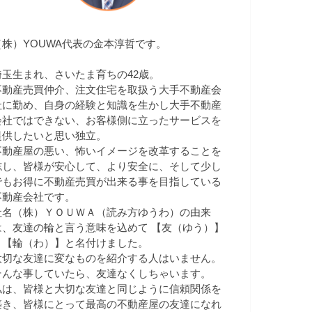
（株）YOUWA代表の金本淳哲です。
埼玉生まれ、さいたま育ちの42歳。
不動産売買仲介、注文住宅を取扱う大手不動産会
社に勤め、自身の経験と知識を生かし大手不動産
会社ではできない、お客様側に立ったサービスを
提供したいと思い独立。
不動産屋の悪い、怖いイメージを改革することを
志し、皆様が安心して、より安全に、そして少し
でもお得に不動産売買が出来る事を目指している
不動産会社です。
社名（株）ＹＯＵＷＡ（読み方ゆうわ）の由来
は、友達の輪と言う意味を込めて 【友（ゆう）】
＋【輪（わ）】と名付けました。
大切な友達に変なものを紹介する人はいません。
そんな事していたら、友達なくしちゃいます。
私は、皆様と大切な友達と同じように信頼関係を
築き、皆様にとって最高の不動産屋の友達になれ