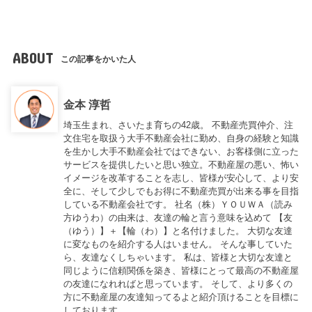
ABOUT
この記事をかいた人
金本 淳哲
埼玉生まれ、さいたま育ちの42歳。 不動産売買仲介、注
文住宅を取扱う大手不動産会社に勤め、自身の経験と知識
を生かし大手不動産会社ではできない、お客様側に立った
サービスを提供したいと思い独立。不動産屋の悪い、怖い
イメージを改革することを志し、皆様が安心して、より安
全に、そして少しでもお得に不動産売買が出来る事を目指
している不動産会社です。 社名（株）ＹＯＵＷＡ（読み
方ゆうわ）の由来は、友達の輪と言う意味を込めて 【友
（ゆう）】＋【輪（わ）】と名付けました。 大切な友達
に変なものを紹介する人はいません。 そんな事していた
ら、友達なくしちゃいます。 私は、皆様と大切な友達と
同じように信頼関係を築き、皆様にとって最高の不動産屋
の友達になれればと思っています。 そして、より多くの
方に不動産屋の友達知ってるよと紹介頂けることを目標に
しております。