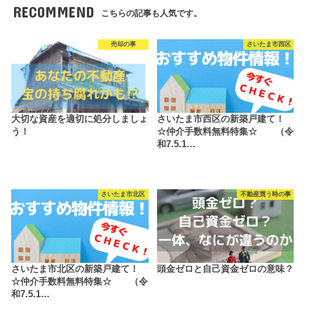
RECOMMEND
こちらの記事も人気です。
売却の事
さいたま市西区
大切な資産を適切に処分しましょ
さいたま市西区の新築戸建て！
う！
☆仲介手数料無料特集☆ （令
和7.5.1…
さいたま市北区
不動産買う時の事
さいたま市北区の新築戸建て！
頭金ゼロと自己資金ゼロの意味？
☆仲介手数料無料特集☆ （令
和7.5.1…