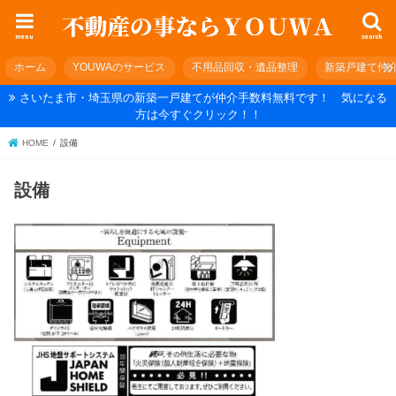
menu
search
ホーム
YOUWAのサービス
不用品回収・遺品整理
新築戸建て仲
さいたま市・埼玉県の新築一戸建てが仲介手数料無料です！ 気になる
方は今すぐクリック！！
HOME
設備
設備